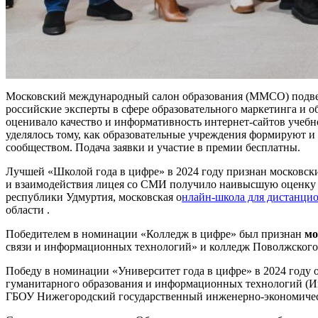
Московский международный салон образования (ММСО) подвел
российские эксперты в сфере образовательного маркетинга и 
оценивало качество и информативность интернет-сайтов учебн
уделялось тому, как образовательные учреждения формируют и
сообществом. Подача заявки и участие в премии бесплатны.
Лучшей «Школой года в цифре» в 2024 году признан московс
и взаимодействия лицея со СМИ получило наивысшую оценку ж
республики Удмуртия, московская о
нлайн-школа для дистанцио
области .
Победителем в номинации «Колледж в цифре» был признан
мо
связи и информационных технологий» и колледж Поволжского г
Победу в номинации «Университет года в цифре» в 2024 году 
гуманитарного образования и информационных технологий (Ин
ГБОУ Нижегородский государственный инженерно-экономическ