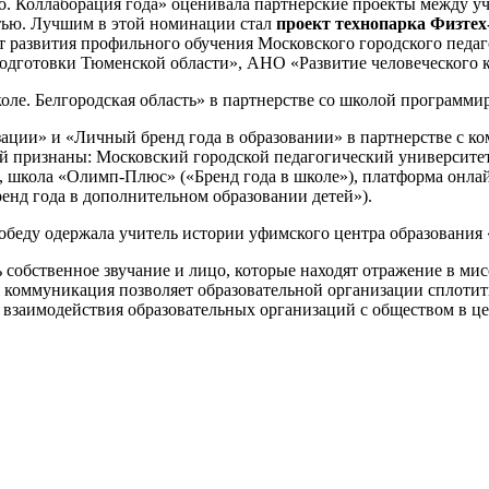
. Коллаборация года» оценивала партнерские проекты между у
тью. Лучшим в этой номинации стал
проект технопарка Физтех
т развития профильного обучения Московского городского педа
дготовки Тюменской области», АНО «Развитие человеческого к
е. Белгородская область» в партнерстве со школой программи
ации» и «Личный бренд года в образовании» в партнерстве с к
й признаны: Московский городской педагогический университет
), школа «Олимп-Плюс» («Бренд года в школе»), платформа онла
енд года в дополнительном образовании детей»).
обеду одержала учитель истории уфимского центра образовани
 собственное звучание и лицо, которые находят отражение в ми
коммуникация позволяет образовательной организации сплотить
ь взаимодействия образовательных организаций с обществом в 