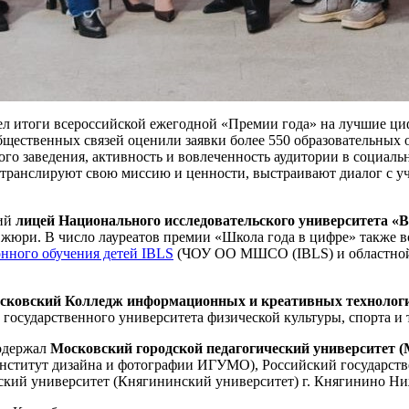
 итоги всероссийской ежегодной «Премии года» на лучшие циф
общественных связей оценили заявки более 550 образовательных
ого заведения, активность и вовлеченность аудитории в социаль
 транслируют свою миссию и ценности, выстраивают диалог с у
кий
лицей Национального исследовательского университета 
юри. В число лауреатов премии «Школа года в цифре» также в
нного обучения детей IBLS
(ЧОУ ОО МШСО (IBLS) и областной г
сковский Колледж информационных и креативных технолог
осударственного университета физической культуры, спорта и т
одержал
Московский городской педагогический университет 
ститут дизайна и фотографии ИГУМО), Российский государстве
ий университет (Княгининский университет) г. Княгинино Ниж