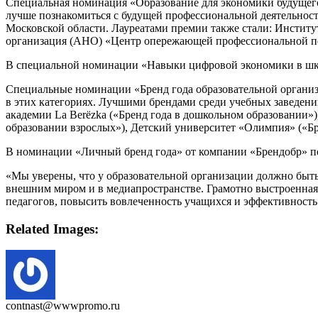
Специальная номинация «Образование для экономики будущего
лучше познакомиться с будущей профессиональной деятельнос
Московской области. Лауреатами премии также стали: Институ
организация (АНО) «Центр опережающей профессиональной по
В специальной номинации «Навыки цифровой экономики в школ
Специальные номинации «Бренд года образовательной организ
в этих категориях. Лучшими брендами среди учебных заведени
академии La Berёzka («Бренд года в дошкольном образовании»
образовании взрослых»), Детский университет «Олимпия» («Бр
В номинации «Личный бренд года» от компании «Брендобр» п
«Мы уверены, что у образовательной организации должно быть
внешним миром и в медиапространстве. Грамотно выстроенная 
педагогов, повысить вовлеченность учащихся и эффективност
Related Images:
contnast@wwwpromo.ru