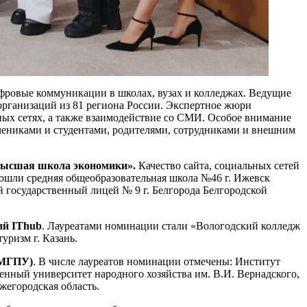
ровые коммуникации в школах, вузах и колледжах. Ведущие
 организаций из 81 региона России. Экспертное жюри
ных сетях, а также взаимодействие со СМИ. Особое внимание
чениками и студентами, родителями, сотрудниками и внешним
«Высшая школа экономики».
Качество сайта, социальных сетей
ошли средняя общеобразовательная школа №46 г. Ижевск
осударственный лицей № 9 г. Белгорода Белгородской
ий IThub
. Лауреатами номинации стали «Вологодский колледж
уризм г. Казань.
(МГПУ)
. В числе лауреатов номинации отмечены: Институт
нный университет народного хозяйства им. В.И. Вернадского,
егородская область.