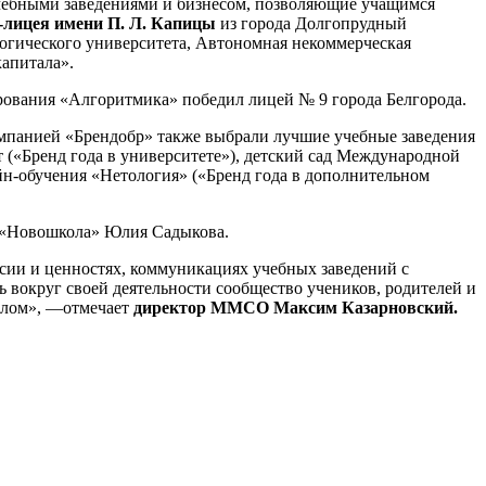
чебными заведениями и бизнесом, позволяющие учащимся
-лицея имени П. Л. Капицы
из города Долгопрудный
гогического университета, Автономная некоммерческая
апитала».
рования «Алгоритмика» победил лицей № 9 города Белгорода.
омпанией «Брендобр» также выбрали лучшие учебные заведения
 («Бренд года в университете»), детский сад Международной
йн-обучения «Нетология» («Бренд года в дополнительном
я «Новошкола» Юлия Садыкова.
ссии и ценностях, коммуникациях учебных заведений с
 вокруг своей деятельности сообщество учеников, родителей и
целом», —отмечает
директор ММСО Максим Казарновский.