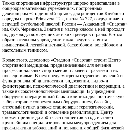
Также спортивная инфраструктура широко представлена в
общеобразовательных учреждениях, построенных
девелопером «Стадион «Спартак», для резидентов Клубного
городом на реке Primavera. Так, школа № 727, сотрудничает с
ведущей футбольной школой России — Академией «Спартак»
им. Ф.Ф. Черенкова. Занятия и мастер-классы в ней проходят
под руководством лучших детских тренеров страны. В этом
образовательном учреждении также ведутся занятия
гимнастикой, легкой атлетикой, баскетболом, волейболом и
настольным теннисом.
Кроме этого, девелопер «Стадион «Спартак» строит Центр
спортивной медицины, предназначенный для лечения
профессиональных спортсменов и людей с травмами и их
последствиями. В нем предусмотрены отделения: лучевой и
функциональной диагностики, эндоскопии, гидро- и
физиотерапии, психологической диагностики и коррекции, а
также высокотехнологичной медпомощи. В учреждении
оборудуют операционный блок и клинико-диагностическую
лабораторию с современным оборудованием, бассейн,
аптечный пункт, а также стационары: терапевтический,
травматологический и отделение реабилитации. Центр
сможет принять до 250 тысяч пациентов в год, и станет
крупнейшим специализированным медучреждением для
профилактики заболеваний и повышения общей физической