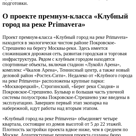
подготовки.
О проекте премиум-класса «Клубный
город на реке Primavera»
Проект премиум-класса «Клубный город на реке Primavera»
находится в экологически чистом районе Покровское-
Стрешнево на берегу Москвы-реки. Здесь имеется
сложившаяся дорожная сеть, развитая городская и торговая
инфраструктура. Рядом с клубным городом находятся
спортивные объекты, включая стадион «Лукойл Арена»,
комплекс «Чкалов Арена», Теннисный центр, а также новый
деловой район «Ростех-Сити». Недалеко от «Клубного города
на реке Primavera» расположены крупные парки:
«Москворецкий», Строгинский, «Берег реки Сходня» и
Покровское-Стрешнево. Бульвар и большая часть уличной
системы полуострова Покровское-Стрешнево уже введены в
эксплуатацию. Завершен первый этап экопарка на
набережной, идут работы над вторым этапом.
«Клубный город на реке Primavera» объединяет четыре
квартала, состоящие из домов высотой от 5 до 22 этажей.
Плотность застройки проекта вдвое ниже, чем в среднем по
Москве. Архитектурные решения проекта созданы бюро