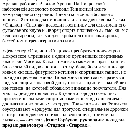
Арена», работает «Чкалов Арена». На Покровской
набережной девелопер построил Теннисный центр
международного уровня. В нем 6 кортов для большого
тенниса, 8 столов для пинг-понга и 2 зала для сквоша. Также
«Стадион «Спартак» возводит гостиницу для одноименного
футбольного клуба и Дворец спорта площадью 27 тыс. кв. м с
ледовой ареной, залами для акробатического рок-н-ролла,
бассейном и тренажерными залами.
«Девелопер «Стадион «Спартак» преобразует полуостров
Покровское-Стрешнево в один из крупнейших спортивных
кластеров Москвы. Каждый житель сможет выбрать один из
более чем 30 видов спорта — от футбола, йоги и тенниса до
хоккея, сквоша, фигурного катания и спортивных танцев, не
покидая пределы района. Возможность заниматься разными
видами спорта в шаговой доступности ─ один из важнейших
критериев, на который обращают внимание покупатели. Для
многих резидентов нашего Клубного города соседство с
профессиональными спортсменами станет вдохновением в
достижении их личных рекордов. Также в экопарке Primavera
обустраивают маршруты для прогулок, специальные дорожки
с покрытием для бега и езды на велосипеде, а зимой на
лыжах», — отметил
Денис Горбунов, руководитель отдела
продаж девелопера «Стадион «Спартак».