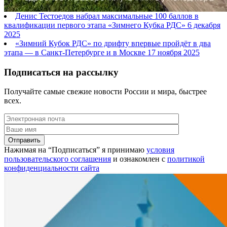
Денис Тестоедов набрал максимальные 100 баллов в
квалификации первого этапа «Зимнего Кубка РДС»
6 декабря
2025
«Зимний Кубок РДС» по дрифту впервые пройдёт в два
этапа — в Санкт-Петербурге и в Москве
17 ноября 2025
Подписаться на рассылку
Получайте самые свежие новости России и мира, быстрее
всех.
Нажимая на “Подписаться” я принимаю
условия
пользовательского соглашения
и ознакомлен с
политикой
конфиденциальности сайта