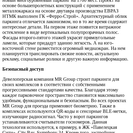
новый многоуровневый паркинг на 1700 мест. Проект на
основе большепролетных конструкций с применением
металлокаркаса на основе двутавра производства ЕВРАЗ
НТМК выполнен ГК «Ферро-Строй». Архитектурный облик
паркинга отличается лаконизмом, но в то же время содержит
интересные детали. На первом этаже появится витражное
остекление в виде вертикальных полупрозрачных полос.
Фасады второго-пятого этажей украсят прямоугольные
ламели, которые придадут зданию легкость. А на юго-
восточной стене разместится огромный медиаэкран. На нем
планируется транслировать свежие новости, актуальную
рекламу, социальные ролики и другую важную информацию.
Безопасный доступ
Девелоперская компания MR Group строит паркинги для
своих комплексов в соответствии с собственными
прогрессивными стандартами качества. Благодаря этому
каждое парковочное пространство становится максимально
удобным, функциональным и безопасным. Во всех проектах
MR Group для проезда применяют биометрию. Также в
комплексах используются QR-коды и сенсорные BLE-метки,
излучающие радиосигнал. Часто у ворот паркингов
устанавливаются считыватели госномеров. Данная
технология используется, к примеру, в ЖК «Павелецкая
Сити», City Bay, Symphony 34. Кроме того, застройщик,