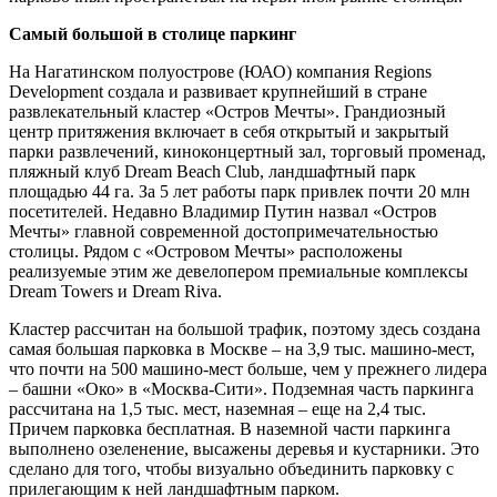
Самый большой в столице паркинг
На Нагатинском полуострове (ЮАО) компания Regions
Development создала и развивает крупнейший в стране
развлекательный кластер «Остров Мечты». Грандиозный
центр притяжения включает в себя открытый и закрытый
парки развлечений, киноконцертный зал, торговый променад,
пляжный клуб Dream Beach Club, ландшафтный парк
площадью 44 га. За 5 лет работы парк привлек почти 20 млн
посетителей. Недавно Владимир Путин назвал «Остров
Мечты» главной современной достопримечательностью
столицы. Рядом с «Островом Мечты» расположены
реализуемые этим же девелопером премиальные комплексы
Dream Towers и Dream Riva.
Кластер рассчитан на большой трафик, поэтому здесь создана
самая большая парковка в Москве – на 3,9 тыс. машино-мест,
что почти на 500 машино-мест больше, чем у прежнего лидера
– башни «Око» в «Москва-Сити». Подземная часть паркинга
рассчитана на 1,5 тыс. мест, наземная – еще на 2,4 тыс.
Причем парковка бесплатная. В наземной части паркинга
выполнено озеленение, высажены деревья и кустарники. Это
сделано для того, чтобы визуально объединить парковку с
прилегающим к ней ландшафтным парком.