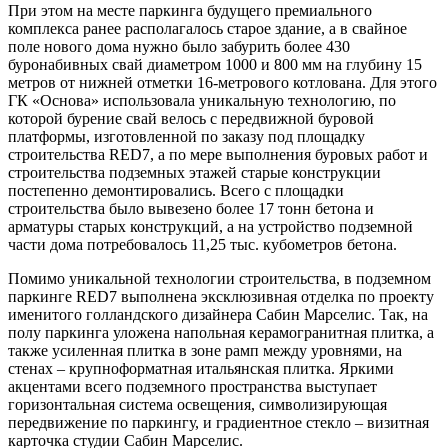
При этом на месте паркинга будущего премиального
комплекса ранее располагалось старое здание, а в свайное
поле нового дома нужно было забурить более 430
буронабивных свай диаметром 1000 и 800 мм на глубину 15
метров от нижней отметки 16-метрового котлована. Для этого
ГК «Основа» использовала уникальную технологию, по
которой бурение свай велось с передвижной буровой
платформы, изготовленной по заказу под площадку
строительства RED7, а по мере выполнения буровых работ и
строительства подземных этажей старые конструкции
постепенно демонтировались. Всего с площадки
строительства было вывезено более 17 тонн бетона и
арматуры старых конструкций, а на устройство подземной
части дома потребовалось 11,25 тыс. кубометров бетона.
Помимо уникальной технологии строительства, в подземном
паркинге RED7 выполнена эксклюзивная отделка по проекту
именитого голландского дизайнера Сабин Марселис. Так, на
полу паркинга уложена напольная керамогранитная плитка, а
также усиленная плитка в зоне рамп между уровнями, на
стенах – крупноформатная итальянская плитка. Яркими
акцентами всего подземного пространства выступает
горизонтальная система освещения, символизирующая
передвижение по паркингу, и градиентное стекло – визитная
карточка студии Сабин Марселис.