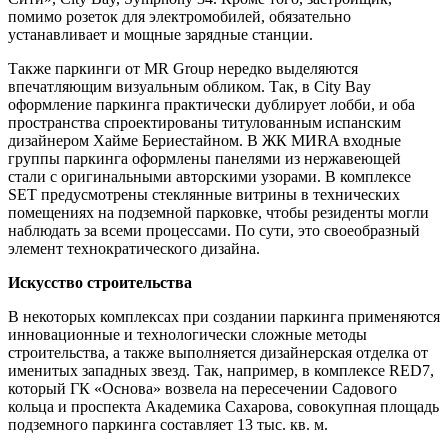
помимо розеток для электромобилей, обязательно
устанавливает и мощные зарядные станции.
Также паркинги от MR Group нередко выделяются
впечатляющим визуальным обликом. Так, в City Bay
оформление паркинга практически дублирует лобби, и оба
пространства спроектированы титулованным испанским
дизайнером Хайме Бериестайном. В ЖК MИRA входные
группы паркинга оформлены панелями из нержавеющей
стали с оригинальными авторскими узорами. В комплексе
SET предусмотрены стеклянные витрины в технических
помещениях на подземной парковке, чтобы резиденты могли
наблюдать за всеми процессами. По сути, это своеобразный
элемент технократического дизайна.
Искусство строительства
В некоторых комплексах при создании паркинга применяются
инновационные и технологически сложные методы
строительства, а также выполняется дизайнерская отделка от
именитых западных звезд. Так, например, в комплексе RED7,
который ГК «Основа» возвела на пересечении Садового
кольца и проспекта Академика Сахарова, совокупная площадь
подземного паркинга составляет 13 тыс. кв. м.