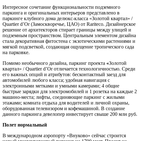
Интересное сочетание функциональности подземного
паркинга и оригинальных интерьеров представлено в
паркинге клубного дома делюкс-класса «Золотой квартал» /
Quartier d’Or (Замоскворечье, ЦАО) от Rariteco. Дизайнерское
решение от архитекторов стирает границы между улицей и
подземным пространством. Центральным элементом дизайна
стала декоративная фитостена с экзотическими растениями и
мягкой подсветкой, создающая ощущение тропического сада
на парковке.
Помимо необычного дизайна, паркинг проекта
«
Золотой
квартал» / Quartier d’Or отличается технологичностью. Среди
его важных опций и атрибутов: бесконтактный заезд для
автомобилей любого класса; удобная навигация с
электронными метками и умными камерами; 4 общие
быстрые зарядки для электромобилей и 1 розетка на каждые 2
машино-места; лифты, соединяющие паркинг с жилыми
этажами; комната отдыха для водителей и личной охраны,
оборудованная телевизором и кофемашиной. В создание
данного паркинга девелопер инвестирует свыше 200 млн руб.
Полет нормальный
В международном аэропорту «Внуково» сейчас строится