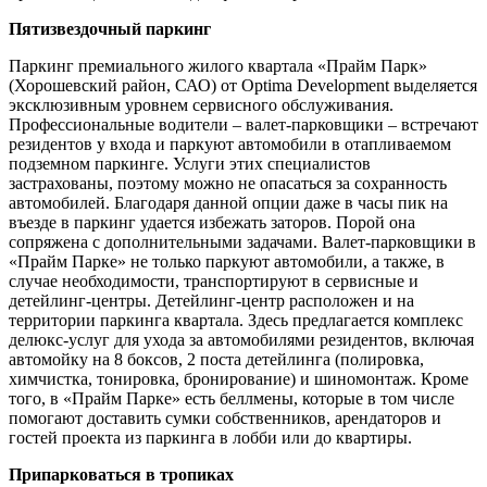
Пятизвездочный паркинг
Паркинг премиального жилого квартала «Прайм Парк»
(Хорошевский район, САО) от Optima Development выделяется
эксклюзивным уровнем сервисного обслуживания.
Профессиональные водители – валет-парковщики – встречают
резидентов у входа и паркуют автомобили в отапливаемом
подземном паркинге. Услуги этих специалистов
застрахованы, поэтому можно не опасаться за сохранность
автомобилей. Благодаря данной опции даже в часы пик на
въезде в паркинг удается избежать заторов. Порой она
сопряжена с дополнительными задачами. Валет-парковщики в
«Прайм Парке» не только паркуют автомобили, а также, в
случае необходимости, транспортируют в сервисные и
детейлинг-центры. Детейлинг-центр расположен и на
территории паркинга квартала. Здесь предлагается комплекс
делюкс-услуг для ухода за автомобилями резидентов, включая
автомойку на 8 боксов, 2 поста детейлинга (полировка,
химчистка, тонировка, бронирование) и шиномонтаж. Кроме
того, в «Прайм Парке» есть беллмены, которые в том числе
помогают доставить сумки собственников, арендаторов и
гостей проекта из паркинга в лобби или до квартиры.
Припарковаться в тропиках