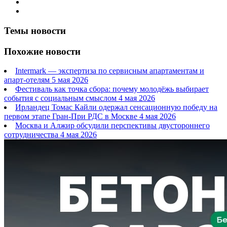
Темы новости
Похожие новости
Intermark — экспертиза по сервисным апартаментам и
апарт-отелям
5 мая 2026
Фестиваль как точка сбора: почему молодёжь выбирает
события с социальным смыслом
4 мая 2026
Ирландец Томас Кайли одержал сенсационную победу на
первом этапе Гран-При РДС в Москве
4 мая 2026
Москва и Алжир обсудили перспективы двустороннего
сотрудничества
4 мая 2026