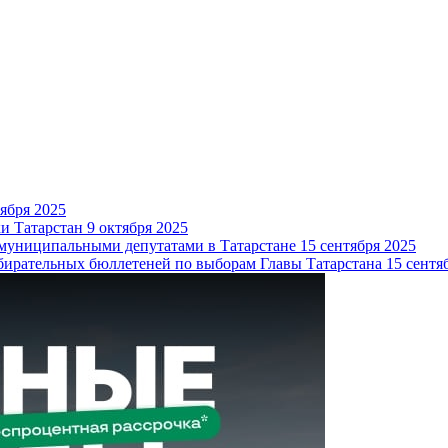
тября 2025
и Татарстан
9 октября 2025
 муниципальными депутатами в Татарстане
15 сентября 2025
бирательных бюллетеней по выборам Главы Татарстана
15 сентя