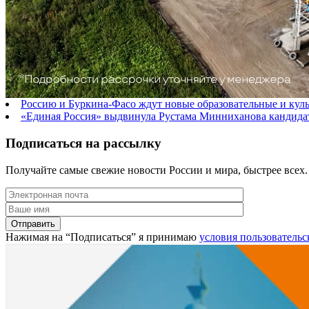
Россию и Буркина-Фасо ждут новые образовательные и кул
«Единая Россия» выдвинула Рустама Минниханова кандидат
Подписаться на рассылку
Получайте самые свежие новости России и мира, быстрее всех.
Нажимая на “Подписаться” я принимаю
условия пользовательс