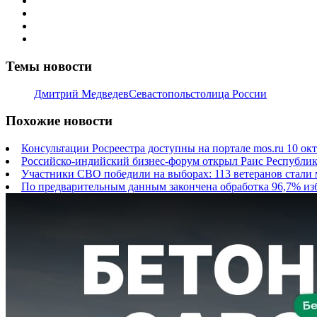
Темы новости
Дмитрий Медведев
Севастополь
столица России
Похожие новости
Консультации Росреестра доступны на портале mos.ru
10 ок
Российско-индийский бизнес-форум открыл Раис Республик
Участники СВО победили на выборах: 113 ветеранов стали
По предварительным данным закончена обработка 96,7% из