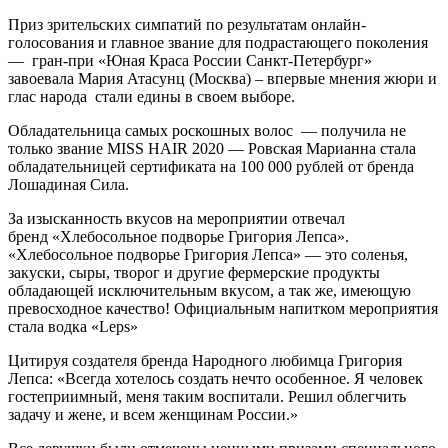
Приз зрительских симпатий по результатам онлайн-
голосования и главное звание для подрастающего поколения
— гран-при «Юная Краса России Санкт-Петербург»
завоевала Мария Атасунц (Москва) – впервые мнения жюри и
глас народа стали едины в своем выборе.
Обладательница самых роскошных волос — получила не
только звание MISS HAIR 2020 — Ровская Марианна​ стала
обладательницей сертификата на 100 000 рублей от бренда
Лошадиная Сила.
За изысканность вкусов на мероприятии отвечал
бренд «Хлебосольное подворье Григория Лепса».
«Хлебосольное подворье Григория Лепса» — это соленья,
закуски, сыры, творог и другие фермерские продукты
обладающей исключительным вкусом, а так же, имеющую
превосходное качество! Официальным напитком мероприятия
стала водка «Leps»
Цитируя создателя бренда Народного любимца Григория
Лепса: «Всегда хотелось создать нечто особенное. Я человек
гостеприимный, меня таким воспитали. Решил облегчить
задачу и жене, и всем женщинам России.»