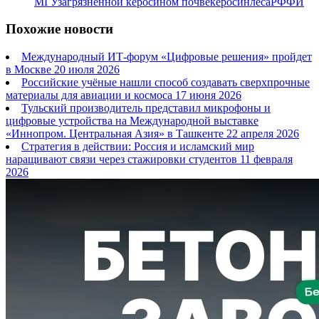
МГУ
загрязненной керосином почве
керосин
леса
РФФИ
Похожие новости
Международный ИТ-форум «Цифровые решения» пройдет
в Москве
20 июля 2026
Российские учёные нашли способ создавать сверхпрочные
материалы для авиации и космоса
17 июня 2026
Тульский производитель представил микрофоны и
цифровые устройства на Международной выставке
«Иннопром. Центральная Азия» в Ташкенте
22 апреля 2026
Стратегия в действии: Россия и исламский мир
наращивают связи через стажировки студентов
11 февраля
2026