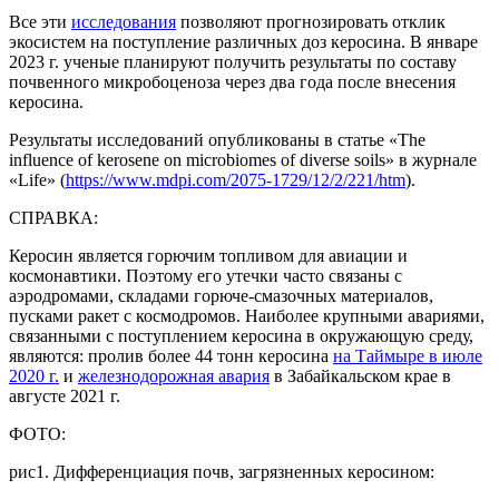
Все эти
исследования
позволяют прогнозировать отклик
экосистем на поступление различных доз керосина. В январе
2023 г. ученые планируют получить результаты по составу
почвенного микробоценоза через два года после внесения
керосина.
Результаты исследований опубликованы в статье «The
influence of kerosene on microbiomes of diverse soils» в журнале
«Life» (
https://www.mdpi.com/2075-
1729/12/2/221/htm
).
СПРАВКА:
Керосин является горючим топливом для авиации и
космонавтики. Поэтому его утечки часто связаны с
аэродромами, складами горюче-смазочных материалов,
пусками ракет с космодромов. Наиболее крупными авариями,
связанными с поступлением керосина в окружающую среду,
являются: пролив более 44 тонн керосина
на Таймыре в июле
2020 г.
и
железнодорожная авария
в Забайкальском крае в
августе 2021 г.
ФОТО:
рис1. Дифференциация почв, загрязненных керосином: