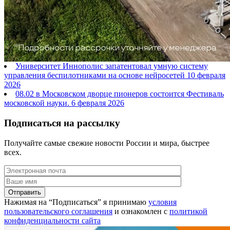
Университет Иннополис запатентовал умную систему
управления беспилотниками на основе нейросетей
10 февраля
2026
08.02 в Московском дворце пионеров состоится Фестиваль
московской науки.
6 февраля 2026
Подписаться на рассылку
Получайте самые свежие новости России и мира, быстрее
всех.
Нажимая на “Подписаться” я принимаю
условия
пользовательского соглашения
и ознакомлен с
политикой
конфиденциальности сайта