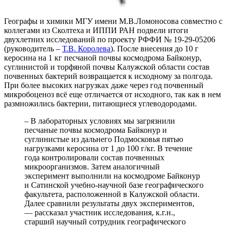
Географы и химики МГУ имени М.В.Ломоносова совместно с
коллегами из Сколтеха и ИППИ РАН подвели итоги
двухлетних исследований по проекту РФФИ № 19-29-05206
(руководитель –
Т.В. Королева
). После внесения до 10 г
керосина на 1 кг песчаной почвы космодрома Байконур,
суглинистой и торфяной почвы Калужской области состав
почвенных бактерий возвращается к исходному за полгода.
При более высоких нагрузках даже через год почвенный
микробоценоз всё еще отличается от исходного, так как в нем
размножились бактерии, питающиеся углеводородами.
– В лабораторных условиях мы загрязнили
песчаные почвы космодрома Байконур и
суглинистые из дальнего Подмосковья пятью
нагрузками керосина от 1 до 100 г/кг. В течение
года контролировали состав почвенных
микроорганизмов. Затем аналогичный
эксперимент выполнили на космодроме Байконур
и Сатинской учебно-научной базе географического
факультета, расположенной в Калужской области.
Далее сравнили результаты двух экспериментов,
— рассказал участник исследования, к.г.н.,
старший научный сотрудник географического