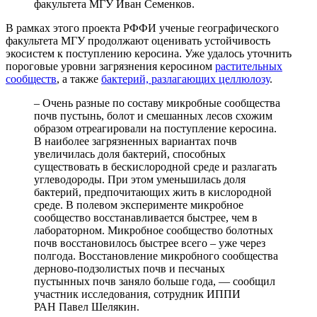
факультета МГУ Иван Семенков.
В рамках этого проекта РФФИ ученые географического
факультета МГУ продолжают оценивать устойчивость
экосистем к поступлению керосина. Уже удалось уточнить
пороговые уровни загрязнения керосином
растительных
сообществ
, а также
бактерий, разлагающих целлюлозу
.
– Очень разные по составу микробные сообщества
почв пустынь, болот и смешанных лесов схожим
образом отреагировали на поступление керосина.
В наиболее загрязненных вариантах почв
увеличилась доля бактерий, способных
существовать в бескислородной среде и разлагать
углеводороды. При этом уменьшилась доля
бактерий, предпочитающих жить в кислородной
среде. В полевом эксперименте микробное
сообщество восстанавливается быстрее, чем в
лабораторном. Микробное сообщество болотных
почв восстановилось быстрее всего – уже через
полгода. Восстановление микробного сообщества
дерново-подзолистых почв и песчаных
пустынных почв заняло больше года, — сообщил
участник исследования, сотрудник ИППИ
РАН Павел Шелякин.