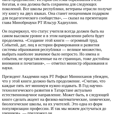
богатая, и она должна быть сохранена для следующих
поколений. Все школы республики, ветераны отрасли получат
эту книгу на двух языках. Она станет неоценимым подарком
для педагогического сообщества», — сказал на презентации
глава Минобрнауки РТ Ильсур Хадиуллин.
Он подчеркнул, что статус учителя всегда должен быть на
самом высоком уровне и в этом направлении работа будет
продолжена. «Создание этой книги — огромный труд.
Событий, дат, лиц в истории формирования и развития
системы образования республики — великое множество,
выбрать наиболее значимое было непросто. Но имена и
события, не представленные на ее страницах, тоже достойны
внимания и почитания», — отметил министр образования и
науки.
Президент Академии наук РТ Рифкат Минниханов убежден,
что у этой книги должно быть продолжение. «Считаю, что
каждые пять лет минимум нужно издавать. В Год научно-
технологического развития в Татарстане актуально
естественнонаучное направление. Может быть, в следующей
книге сделать акцент на физико-математические, химические,
биологические школы, на их учителей. Это одна из форм
популяризации профессии. И так мы можем достучаться до
учеников», — предложил он.