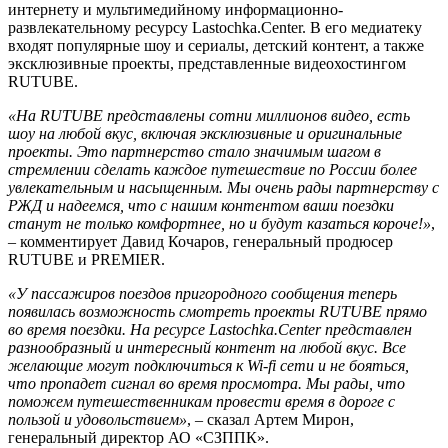
интернету и мультимедийному информационно-
развлекательному ресурсу Lastochka.Center. В его медиатеку
входят популярные шоу и сериалы, детский контент, а также
эксклюзивные проекты, представленные видеохостингом
RUTUBE.
«На RUTUBE представлены сотни миллионов видео, есть
шоу на любой вкус, включая эксклюзивные и оригинальные
проекты. Это партнерство стало значимым шагом в
стремлении сделать каждое путешествие по России более
увлекательным и насыщенным. Мы очень рады партнерству с
РЖД и надеемся, что с нашим контентом ваши поездки
станут не только комфортнее, но и будут казаться короче!»
,
– комментирует Давид Кочаров, генеральный продюсер
RUTUBE и PREMIER.
«У пассажиров поездов пригородного сообщения теперь
появилась возможность смотреть проекты RUTUBE прямо
во время поездки. На ресурсе Lastochka.Center представлен
разнообразный и интересный контент на любой вкус. Все
желающие могут подключиться к Wi-fi сети и не бояться,
что пропадет сигнал во время просмотра. Мы рады, что
поможем путешественникам провести время в дороге с
пользой и удовольствием»
, – сказал Артем Мирон,
генеральный директор АО «СЗППК».