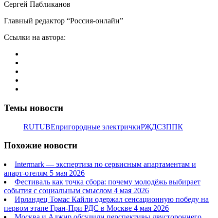
Сергей Пабликанов
Главный редактор “Россия-онлайн”
Ссылки на автора:
Темы новости
RUTUBE
пригородные электрички
РЖД
СЗППК
Похожие новости
Intermark — экспертиза по сервисным апартаментам и
апарт-отелям
5 мая 2026
Фестиваль как точка сбора: почему молодёжь выбирает
события с социальным смыслом
4 мая 2026
Ирландец Томас Кайли одержал сенсационную победу на
первом этапе Гран-При РДС в Москве
4 мая 2026
Москва и Алжир обсудили перспективы двустороннего