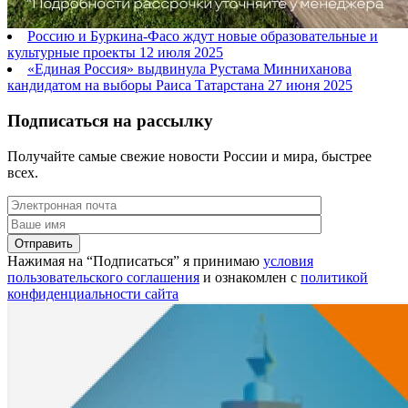
Россию и Буркина-Фасо ждут новые образовательные и
культурные проекты
12 июля 2025
«Единая Россия» выдвинула Рустама Минниханова
кандидатом на выборы Раиса Татарстана
27 июня 2025
Подписаться на рассылку
Получайте самые свежие новости России и мира, быстрее
всех.
Нажимая на “Подписаться” я принимаю
условия
пользовательского соглашения
и ознакомлен с
политикой
конфиденциальности сайта