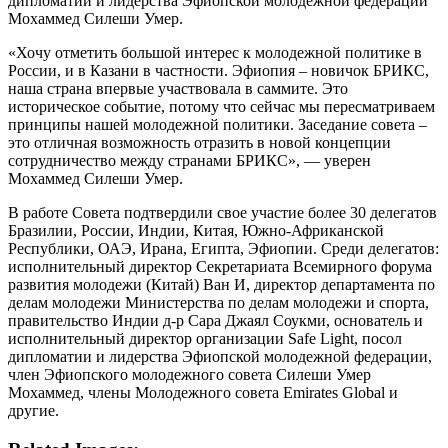
дипломатии и лидерства Эфиопской молодежной федерации
Мохаммед Силеши Умер.
«Хочу отметить большой интерес к молодежной политике в
России, и в Казани в частности. Эфиопия – новичок БРИКС,
наша страна впервые участвовала в саммите. Это
историческое событие, потому что сейчас мы пересматриваем
принципы нашей молодежной политики. Заседание совета –
это отличная возможность отразить в новой концепции
сотрудничество между странами БРИКС», — уверен
Мохаммед Силеши Умер.
В работе Совета подтвердили свое участие более 30 делегатов
Бразилии, России, Индии, Китая, Южно-Африканской
Республики, ОАЭ, Ирана, Египта, Эфиопии. Среди делегатов:
исполнительный директор Секретариата Всемирного форума
развития молодежи (Китай) Ван И, директор департамента по
делам молодежи Министерства по делам молодежи и спорта,
правительство Индии д-р Сара Джаял Соукми, основатель и
исполнительный директор организации Safe Light, посол
дипломатии и лидерства Эфиопской молодежной федерации,
член Эфиопского молодежного совета Силеши Умер
Мохаммед, члены Молодежного совета Emirates Global и
другие.