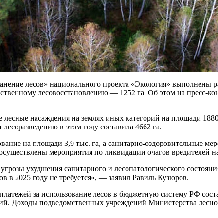
охранение лесов» национального проекта «Экология» выполнены
ественному лесовосстановлению — 1252 га. Об этом на пресс-к
 лесные насаждения на землях иных категорий на площади 1880 
лесоразведению в этом году составила 4662 га.
ание на площади 3,9 тыс. га, а санитарно-оздоровительные мер
 осуществлены мероприятия по ликвидации очагов вредителей на 
т угрозы ухудшения санитарного и лесопатологического состоян
 в 2025 году не требуется», — заявил Равиль Кузюров.
 платежей за использование лесов в бюджетную систему РФ соста
кий. Доходы подведомственных учреждений Министерства лесного