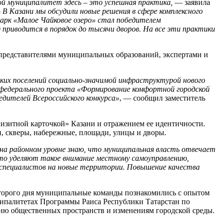
ой муниципалитет здесь – это успешная практика,
— заявила
–
В Казани мы обсудили новые решения в сфере комплексного
арк «Малое Чайковое озеро» стал победителем
 приводится в порядок до тысячи дворов. На все эти практики
представителями муниципальных образований, экспертами и
ких поселений социально-значимой инфраструктурой нового
х федерального проекта «Формирование комфортной городской
едителей Всероссийского конкурса»
, — сообщил заместитель
изитной карточкой» Казани и отражением ее идентичности.
, скверы, набережные, площади, улицы и дворы.
 на районном уровне знаю, что муниципальная власть отвечает
что уделяют такое внимание местному самоуправлению,
 специалистов на новые территории. Повышение качества
 второго дня муниципальные команды познакомились с опытом
ципалитетах Программы Раиса Республики Татарстан по
ию общественных пространств и изменениям городской среды.