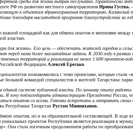
мфортной среды для жизни выбран неслучайно. Практически люб
енте РФ по развитию местного самоуправления
Ирина Гусева.
егающую к объектам здравоохранения территорию. Казанский п
ублике благодаря масштабной программе благоустройства за год
л важной площадкой как для обмена опытом и мнениями между 
ной властью.
а для жизни». Его цель — обеспечить жителей городов и сельс
вит перед нами более масштабные задачи. К 2030 году в рамка
ственных территорий и реализация не менее 1 600 проектов-поб
 Российской Федерации
Алексей Ересько
.
ипалитетов познакомились с теми проектами, которые стали «в
е большой командой специалистов и жителей Татарстана: парки
 в единой системе публичной власти. По личному опыту работы
рии. Я хочу поблагодарить администрацию Президента России, 
елиться опытом со всеми. Готовы встретить и отправить своих
ава Республики Татарстан
Рустам Минниханов.
обмене опытом, но и на образовательной составляющей. В ходе
з уникальных проектов Республики является реализация в муни
р». Она стала логичным продолжением работы по преобразован