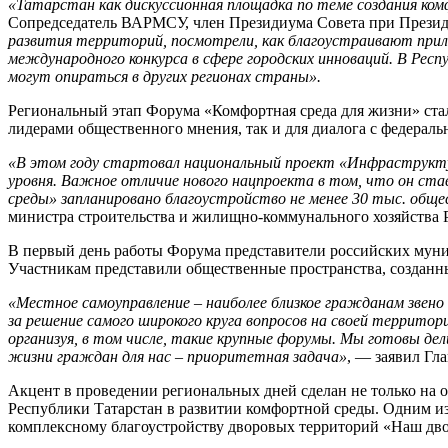
«Татарстан как дискуссионная площадка по теме создания ко
Сопредседатель ВАРМСУ, член Президиума Совета при Презид
развития территорий, посмотрели, как благоустраивают прил
международного конкурса в сфере городских инноваций. В Респ
могут опираться в других регионах страны».
Региональный этап Форума «Комфортная среда для жизни» ста
лидерами общественного мнения, так и для диалога с федераль
«В этом году стартовал национальный проект «Инфраструктур
уровня. Важное отличие нового нацпроекта в том, что он ста
среды» запланировано благоустройство не менее 30 тыс. обще
министра строительства и жилищно-коммунального хозяйства
В первый день работы Форума представители российских муниц
Участникам представили общественные пространства, созданны
«Местное самоуправление – наиболее близкое гражданам звено
за решение самого широкого круга вопросов на своей террито
организуя, в том числе, такие крупные форумы. Мы готовы д
жизни граждан для нас – приоритетная задача»
, — заявил Гл
Акцент в проведении региональных дней сделан не только на 
Республики Татарстан в развитии комфортной среды. Одним и
комплексному благоустройству дворовых территорий «Наш дво