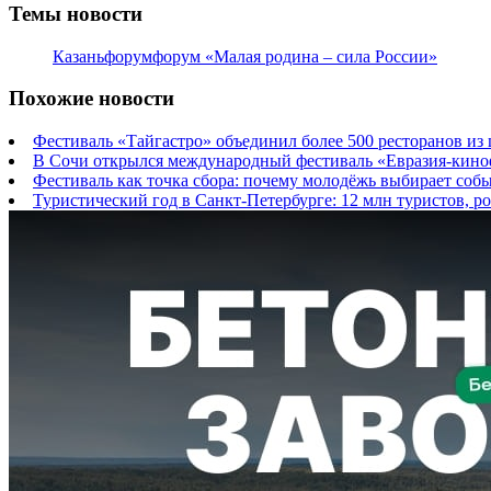
Темы новости
Казань
форум
форум «Малая родина – сила России»
Похожие новости
Фестиваль «Тайгастро» объединил более 500 ресторанов из 
В Сочи открылся международный фестиваль «Евразия-кино
Фестиваль как точка сбора: почему молодёжь выбирает соб
Туристический год в Санкт-Петербурге: 12 млн туристов, р