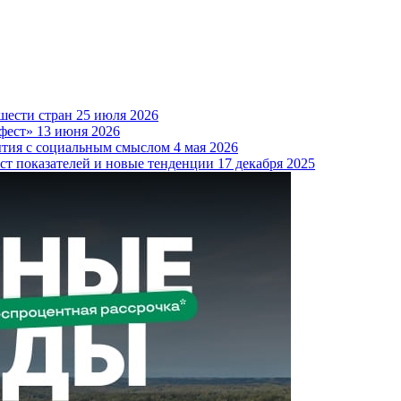
шести стран
25 июля 2026
фест»
13 июня 2026
ытия с социальным смыслом
4 мая 2026
ост показателей и новые тенденции
17 декабря 2025