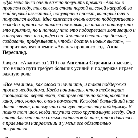
«Для меня было очень важно получить премию «Аванс» в
прошлом году, так как она стала первой высокой наградой за
мой первый известный, популярный проект, который очень
понравился людям. Мне кажется очень важно поддерживать
молодых артистов такими премиями, не только потому что
это приятно, но и потому что это подогревает мотивацию и
в творчестве, и в профессии. Хочется делать еще больше,
создавать, придумывать, чтобы достичь новых высот»,
—
говорит лауреат премии
«
Аванс
»
прошлого года
Анна
Пересильд
.
Лауреат
«
Аванса
»
за 2019 год
Ангелина Стречина
отмечает,
что начало пути требует больших усилий и поддержка играет
важную роль:
«Все мы знаем, как сложно начинать, и такая поддержка
просто необходима. Когда понимаешь, что в тебя верит
сообщество, верят люди, которые отлично разбираются в
кино, это, конечно, очень помогает. Каждый дальнейший шаг
дается легче, потому что ты чувствуешь эту поддержку. Я
помню тот шок, когда получила свою хрустальную звезду. Она
стала для меня тем самым подтверждением, что я двигаюсь
в правильном направлении и у меня все обязательно
получится».