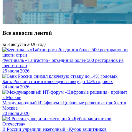
Все новости лентой
за 8 августа 2026 года
Фестиваль «Тайгастро» объединил более 500 ресторанов из
шести стран
25 июля 2026
Банк России снизил ключевую ставку до 14% годовых
24 июля 2026
Международный ИТ-форум «Цифровые решения» пройдет в
Москве
20 июля 2026
В России учредили ежегодный «Кубок защитников