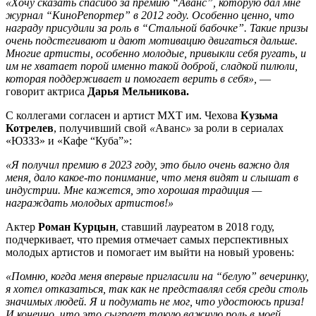
«Хочу сказать спасибо за премию “Аванс”, которую дал мне
журнал “КиноРепортер” в 2012 году. Особенно ценно, что
награду присудили за роль в “Стальной бабочке”. Такие призы
очень подстегивают и дают мотивацию двигаться дальше.
Многие артисты, особенно молодые, привыкли себя ругать, и
им не хватает порой именно такой доброй, сладкой пилюли,
которая поддерживает и помогает верить в себя»,
—
говорит актриса
Дарья Мельникова.
С коллегами согласен и артист МХТ им. Чехова
Кузьма
Котрелев
, получивший свой
«
Аванс
»
за роли в сериалах
«ЮЗЗЗ» и «Кафе “Куба”»:
«Я получил премию в 2023 году, это было очень важно для
меня, дало какое-то понимание, что меня видят и слышат в
индустрии. Мне кажется, это хорошая традиция —
награждать молодых артистов!»
Актер
Роман Курцын
, ставший лауреатом в 2018 году,
подчеркивает, что премия отмечает самых перспективных
молодых артистов и помогает им выйти на новый уровень:
«Помню, когда меня впервые пригласили на “белую” вечеринку,
я хотел отказаться, так как не представлял себя среди столь
значимых людей. Я и подумать не мог, что удостоюсь приза!
И конечно, что это сыграет такую важную роль в моей