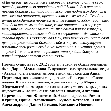
«Мы ни разу не ошиблись в выборе лауреатов, а они, в свою
очередь, полностью оправдали свой “Аванс”. Вся история
премии доказывает, что наши прогнозы подтверждаются и
те, кого мы отмечаем, превращаются в мегазвезд. Сегодня
имена победителей прошлых лет известны каждому зрителю.
Это действительно большие, яркие артисты, и я горжусь
тем, что мы смогли заметить их в самом начале карьеры,
мотивировать на новые победы и свершения — для этого и
создана премия. Поддерживая тех, кто только начинает свой
путь, но уже подает большие надежды, мы стимулируем
развитие всей российской киноиндустрии. Нынешняя премия
— уже 14-я, и нам очень приятно, что кредит доверия к
нашей награде растет год от года».
Премия существует с 2012 года, и первой ее обладательницей
была
Дарья Мельникова
. В прошлом году хрустальная звезда
«Аванса» стала первой авторитетной наградой для
Анны
Пересильд
, покорившей сердца зрителей в сериале «Слово
пацана. Кровь на асфальте», и для нижегородца
Марка
Эйдельштейна
, которого сегодня знает уже весь мир. До них
лауреатами «Аванса» были
Милош Бикович, Ангелина
Стречина, Тихон Жизневский, Аглая Тарасова, Роман
Курцын, Ирина Старшенбаум, Кузьма Котрелев, Юлия
Александрова, Данил Стеклов, Елизавета Ищенко
.