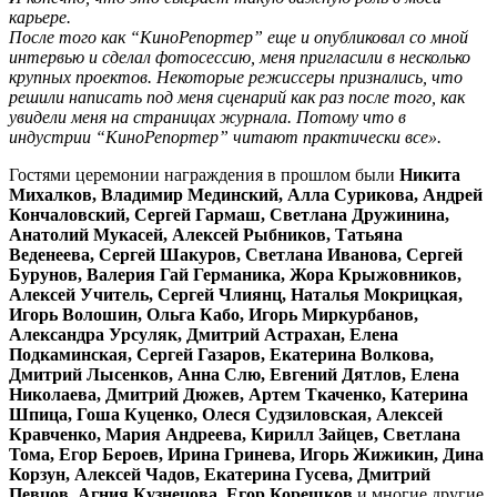
карьере.
После того как “КиноРепортер” еще и опубликовал со мной
интервью и сделал фотосессию, меня пригласили в несколько
крупных проектов. Некоторые режиссеры признались, что
решили написать под меня сценарий как раз после того, как
увидели меня на страницах журнала. Потому что в
индустрии “КиноРепортер” читают практически все».
Гостями церемонии награждения в прошлом были
Никита
Михалков,
Владимир Мединский, Алла Сурикова, Андрей
Кончаловский, Сергей Гармаш, Светлана Дружинина,
Анатолий Мукасей, Алексей Рыбников, Татьяна
Веденеева, Сергей Шакуров, Светлана Иванова, Сергей
Бурунов, Валерия Гай Германика, Жора Крыжовников,
Алексей Учитель, Сергей Члиянц, Наталья Мокрицкая,
Игорь Волошин, Ольга Кабо, Игорь Миркурбанов,
Александра Урсуляк, Дмитрий Астрахан, Елена
Подкаминская, Сергей Газаров, Екатерина Волкова,
Дмитрий Лысенков, Анна Слю, Евгений Дятлов, Елена
Николаева, Дмитрий Дюжев, Артем Ткаченко, Катерина
Шпица, Гоша Куценко, Олеся Судзиловская, Алексей
Кравченко, Мария Андреева, Кирилл Зайцев, Светлана
Тома, Егор Бероев, Ирина Гринева, Игорь Жижикин, Дина
Корзун, Алексей Чадов, Екатерина Гусева, Дмитрий
Певцов, Агния Кузнецова, Егор Корешков
и многие другие