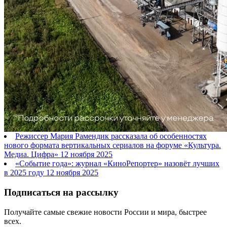
Режиссер Мария Рамендик рассказала об особенностях
нового формата вертикальных сериалов на форуме «Культура.
Медиа. Цифра»
12 ноября 2025
«Событие года»: журнал «КиноРепортер» назовёт лучших
в 2025 году
12 ноября 2025
Подписаться на рассылку
Получайте самые свежие новости России и мира, быстрее
всех.