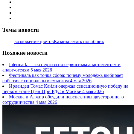
Темы новости
возложение цветов
Казань
память погибших
Похожие новости
Intermark — экспертиза по сервисным апартаментам и
апарт-отелям
5 мая 2026
Фестиваль как точка сбора: почему молодёжь выбирает
события с социальным смыслом
4 мая 2026
Ирландец Томас Кайли одержал сенсационную победу на
первом этапе Гран-При РДС в Москве
4 мая 2026
Москва и Алжир обсудили перспективы двустороннего
сотрудничества
4 мая 2026