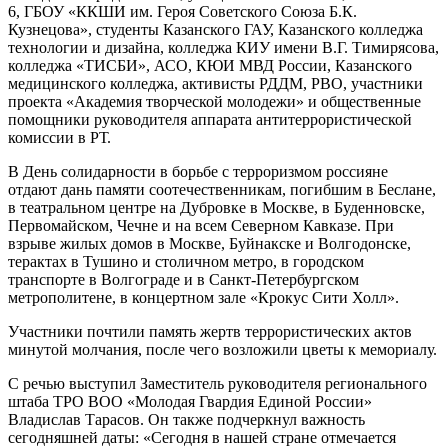
6, ГБОУ «ККШИ им. Героя Советского Союза Б.К.
Кузнецова», студенты Казанского ГАУ, Казанского колледжа
технологии и дизайна, колледжа КИУ имени В.Г. Тимирясова,
колледжа «ТИСБИ», АСО, КЮИ МВД России, Казанского
медицинского колледжа, активисты РДДМ, РВО, участники
проекта «Академия творческой молодежи» и общественные
помощники руководителя аппарата антитеррористической
комиссии в РТ.
В День солидарности в борьбе с терроризмом россияне
отдают дань памяти соотечественникам, погибшим в Беслане,
в театральном центре на Дубровке в Москве, в Буденновске,
Первомайском, Чечне и на всем Северном Кавказе. При
взрыве жилых домов в Москве, Буйнакске и Волгодонске,
терактах в Тушино и столичном метро, в городском
транспорте в Волгограде и в Санкт-Петербургском
метрополитене, в концертном зале «Крокус Сити Холл».
Участники почтили память жертв террористических актов
минутой молчания, после чего возложили цветы к мемориалу.
С речью выступил Заместитель руководителя регионального
штаба ТРО ВОО «Молодая Гвардия Единой России»
Владислав Тарасов. Он также подчеркнул важность
сегодняшней даты: «Сегодня в нашей стране отмечается