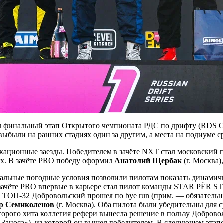
ёл финальный этап Открытого чемпионата РДС по дрифту (RDS Ope
ыбыли на ранних стадиях один за другим, а места на подиуме ср
икационные заезды. Победителем в зачёте NXT стал московский
ых. В зачёте PRO победу оформил
Анатолий Щербак
(г. Москва)
деальные погодные условия позволили пилотам показать динами
 зачёте PRO впервые в карьере стал пилот команды STAR PЁR
 В ТОП-32 Добровольский прошел по bye run (прим. — обязатель
р Семиколенов
(г. Москва). Оба пилота были убедительны для с
торого хита коллегия рефери вынесла решение в пользу Доброво
 Заноса
»
), из которой он вышел победителем. В следующем этап