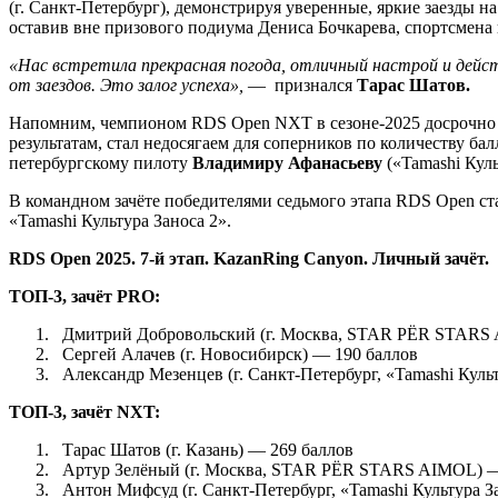
(г. Санкт-Петербург), демонстрируя уверенные, яркие заезды н
оставив вне призового подиума Дениса Бочкарева, спортсмен
«Нас встретила прекрасная погода, отличный настрой и дейст
от заездов. Это залог успеха»,
— признался
Тарас Шатов.
Напомним, чемпионом RDS Open NXT в сезоне-2025 досрочн
результатам, стал недосягаем для соперников по количеству б
петербургскому пилоту
Владимиру Афанасьеву
(«Tamashi Куль
В командном зачёте победителями седьмого этапа RDS Open ст
«Tamashi Культура Заноса 2».
RDS Open 2025. 7-й
этап
. KazanRing Canyon. Личный зачёт.
ТОП-3, зачёт PRO:
Дмитрий Добровольский (г. Москва, STAR PЁR STARS 
Сергей Алачев (г. Новосибирск) — 190 баллов
Александр Мезенцев (г. Санкт-Петербург, «Tamashi Куль
ТОП-3, зачёт NXT:
Тарас Шатов (г. Казань) — 269 баллов
Артур Зелёный (г. Москва, STAR PЁR STARS AIMOL) —
Антон Мифсуд (г. Санкт-Петербург, «Tamashi Культура З