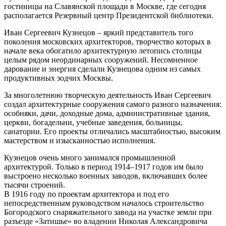
гостиницы на Славянской площади в Москве, где сегодня
располагается Резервный центр Президентской библиотеки.
Иван Сергеевич Кузнецов – яркий представитель того
поколения московских архитекторов, творчество которых в
начале века обогатило архитектурную летопись столицы
целым рядом неординарных сооружений. Несомненное
дарование и энергия сделали Кузнецова одним из самых
продуктивных зодчих Москвы.
За многолетнюю творческую деятельность Иван Сергеевич
создал архитектурные сооружения самого разного назначения:
особняки, дачи, доходные дома, административные здания,
церкви, богадельни, учебные заведения, больницы,
санатории. Его проекты отличались масштабностью, высоким
мастерством и изысканностью исполнения.
Кузнецов очень много занимался промышленной
архитектурой. Только в период 1914–1917 годов им было
выстроено несколько военных заводов, включавших более
тысячи строений.
В 1916 году по проектам архитектора и под его
непосредственным руководством началось строительство
Богородского снаряжательного завода на участке земли при
разъезде «Затишье» во владении Николая Александровича