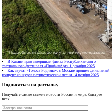
В Казани ярко завершили финал Республиканского
театрального фестиваля «ПрофилАрт»
1 декабря 2025
Как звучат «Голоса Родины»: в Москве прошел финальный
концерт конкурса патриотической песни
14 ноября 2025
Подписаться на рассылку
Получайте самые свежие новости России и мира, быстрее
всех.