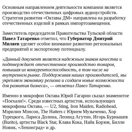
Основным направлением деятельности компании является
производство отечественных цифровых аудиоустройств.
Стратегия развития «Октавы ДМ» направлена на разработку
отечественных изделий в рамках импортозамещения.
Заместитель председателя Правительства Тульской области
Павел Татаренко
отметил, что
Губернатор Дмитрий
Миляев
уделяет особое внимание развитию региональных
предприятий и экспортному потенциалу.
«Данный документ является надежным знаком качества и
подтверждает отечественное производство товаров,
повышая их конкурентоспособность, в том числе на
внутреннем рынке. Поддерживая наших производителей, мы
укрепляем экономику региона и создаем новые возможности
для развития бизнеса», — отметил Павел Татаренко.
Именно в микрофон Октава Юрий Гагарин сказал знаменитое
«Поехали!». Среди известных артистов, использующих
микрофоны Октава, — U2, Sting, Iron Maiden, Radiohead,
Мэрилин Мэнсон, The Hatters с Юрием Музыченко, Хор
Турецкого, Лариса Долина, Леонид Агутин, Игорь Бурнышев
(Burito), артисты Black Star, Клава Кока, Найк Борзов, Билли
Новик, «Ленинград» и др.