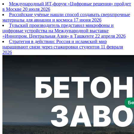
Международный ИТ-форум «Цифровые решения» пройдет
в Москве
20 июля 2026
Российские учёные нашли способ создавать сверхпрочные
материалы для авиации и космоса
17 июня 2026
Тульский производитель представил микрофоны и
цифровые устройства на Международной выставке
«Иннопром. Центральная Азия» в Ташкенте
22 апреля 2026
Стратегия в действии: Россия и исламский мир
наращивают связи через стажировки студентов
11 февраля
2026