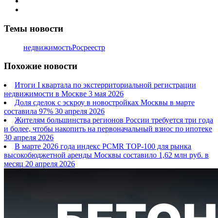
Темы новости
недвижимость
Росреестр
Похожие новости
Итоги I квартала по экстерриториальной регистрации
недвижимости в Москве
3 мая 2026
Доля сделок с эскроу в новостройках Москвы в марте
составила 97%
30 апреля 2026
Жителям большинства регионов России требуется три года
и более, чтобы накопить на первоначальный взнос по ипотеке
30 апреля 2026
В марте 2026 года индекс PCMR TOP-100 для рынка
высокобюджетной аренды Москвы составило 1,62 млн руб. в
месяц
20 апреля 2026