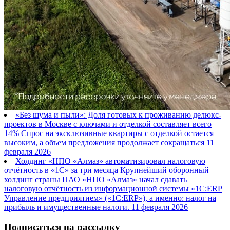
«Без шума и пыли»: Доля готовых к проживанию делюкс-
проектов в Москве с ключами и отделкой составляет всего
14% Спрос на эксклюзивные квартиры с отделкой остается
высоким, а объем предложения продолжает сокращаться
11
февраля 2026
Холдинг «НПО «Алмаз» автоматизировал налоговую
отчётность в «1С» за три месяца Крупнейший оборонный
холдинг страны ПАО «НПО «Алмаз» начал сдавать
налоговую отчётность из информационной системы «1С:ERP
Управление предприятием» («1С:ERP»), а именно: налог на
прибыль и имущественные налоги.
11 февраля 2026
Подписаться на рассылку