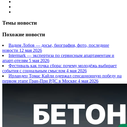
Темы новости
Похожие новости
Вадим Лобов — досье, биография, фото, последние
новости
12 мая 2026
Intermark — экспертиза по сервисным апартаментам и
апарт-отелям
5 мая 2026
Фестиваль как точка сбора: почему молодёжь выбирает
события с социальным смыслом
4 мая 2026
Ирландец Томас Кайли одержал сенсационную победу на
первом этапе Гран-При РДС в Москве
4 мая 2026