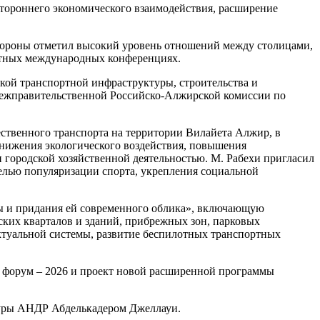
стороннего экономического взаимодействия, расширение
стороны отметил высокий уровень отношений между столицами,
стных международных конференциях.
кой транспортной инфраструктуры, строительства и
 межправительственной Российско-Алжирской комиссии по
ственного транспорта на территории Вилайета Алжир, в
снижения экологического воздействия, повышения
 городской хозяйственной деятельностью. М. Рабехи пригласил
целью популяризации спорта, укрепления социальной
ы и придания ей современного облика», включающую
ских кварталов и зданий, прибрежных зон, парковых
ктуальной системы, развитие беспилотных транспортных
 форум – 2026 и проект новой расширенной программы
туры АНДР Абделькадером Джеллауи.