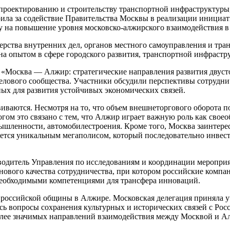
роектированию и строительству транспортной инфраструктуры, 
ила за содействие Правительства Москвы в реализации инициат
у на повышение уровня московско-алжирского взаимодействия 
терства внутренних дел, органов местного самоуправления и т
 опытом в сфере городского развития, транспортной инфрастр
«Москва — Алжир: стратегические направления развития двуст
делового сообщества. Участники обсудили перспективы сотрудн
ных для развития устойчивых экономических связей.
аются. Несмотря на то, что объем внешнеторгового оборота пок
ом это связано с тем, что Алжир играет важную роль как своео
шленности, автомобилестроения. Кроме того, Москва заинтерес
яется уникальным мегаполисом, который последовательно инвес
водитель Управления по исследованиям и координации меропри
нового качества сотрудничества, при котором российские компа
еобходимыми компетенциями для трансфера инноваций.
 российской общины в Алжире. Московская делегация приняла 
ь вопросы сохранения культурных и исторических связей с Росс
олее значимых направлений взаимодействия между Москвой и А