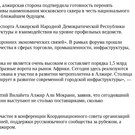
алжирская сторона подтвердила готовность перенять
ивы наименования московского сквера в честь национального
в ближайшем будущем.
ранспорта Алжирской Народной Демократической Республики
уктуры и взаимодействия на уровне профильных ведомств.
оронних экономических связей». В рамках форума прошли
ичества в сферах торговли, промышленности, инфраструктуры,
а не является очень высоким и составляет порядка 1,5 млрд
бразные ворота на рынок Африки. Сегодня здесь реализуются
ована в участии в развитии метрополитена в Алжире. Столица
тирует в развитие современной городской инфраструктуры», —
ятий Вилайета Алжир Али Мокрани, заявив, что сегодняшний
нии выступают не столько поставщиками, сколько
участие в конференции Координационного совета организаций
ией, поддержки русскоязычного сообщества за рубежом, а
лжиром.