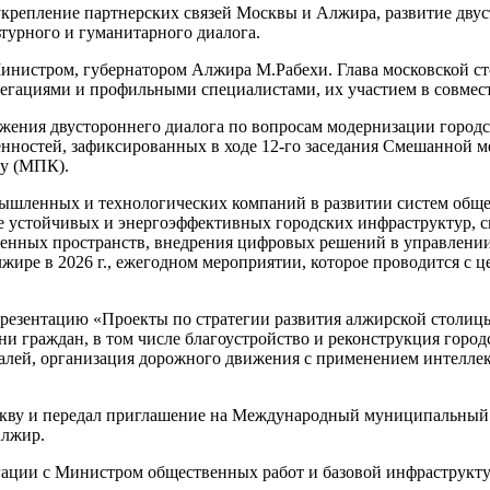
 укрепление партнерских связей Москвы и Алжира, развитие дву
турного и гуманитарного диалога.
Министром, губернатором Алжира М.Рабехи. Глава московской 
егациями и профильными специалистами, их участием в совме
жения двустороннего диалога по вопросам модернизации городс
ренностей, зафиксированных в ходе 12-го заседания Смешанной
ву (МПК).
ышленных и технологических компаний в развитии систем обще
ее устойчивых и энергоэффективных городских инфраструктур, 
твенных пространств, внедрения цифровых решений в управлении
жире в 2026 г., ежегодном мероприятии, которое проводится с 
резентацию «Проекты по стратегии развития алжирской столиц
 граждан, в том числе благоустройство и реконструкция город
алей, организация дорожного движения с применением интелле
оскву и передал приглашение на Международный муниципальный
Алжир.
егации с Министром общественных работ и базовой инфраструк