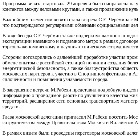
Программа визита стартовала 29 апреля и была направлена на
контактов между деловыми кругами, а также продвижение куль
Важнейшим элементом визита стала встреча С.Е. Черёмина с 
что подтверждается регулярными обменами официальными дел
В ходе беседы С.Е.Черёмин также подчеркнул важность продол
эксплуатации наземного и подземного метро в рамках догово
торгово-экономическому и научно-техническому сотрудничест
Стороны договорились о дальнейшей проработке участия пром
обмене опытом с российской столицей по линии создания бол
энергетической безопасности, а также благоустройства общес
московских партнеров к участию в Спортивном фестивале в Ал
сплочённости и повышения узнаваемости города.
В завершение встречи М.Рабехи представил подробную видеоп
информацию о проводимой работе по улучшению качества жизни
территорий, расширение сети основных транспортных магистр
средств.
Глава московской делегации пригласил М.Рабехи посетить М
сотрудничества между Правительством Москвы и Вилайетом 
В рамках визита были проведены переговоры московской дел