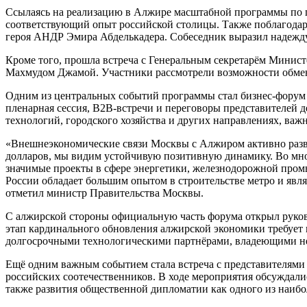
Ссылаясь на реализацию в Алжире масштабной программы по п
соответствующий опыт российской столицы. Также поблагодар
героя АНДР Эмира Абделькадера. Собеседник выразил надежд
Кроме того, прошла встреча с Генеральным секретарём Минис
Махмудом Джамой. Участники рассмотрели возможности обмена
Одним из центральных событий программы стал бизнес-форум 
пленарная сессия, B2B-встречи и переговоры представителей 
технологий, городского хозяйства и других направлениях, важ
«Внешнеэкономические связи Москвы с Алжиром активно развив
долларов, мы видим устойчивую позитивную динамику. Во мног
значимые проекты в сфере энергетики, железнодорожной промы
России обладает большим опытом в строительстве метро и явл
отметил министр Правительства Москвы.
С алжирской стороны официальную часть форума открыл руко
этап кардинального обновления алжирской экономики требует 
долгосрочными технологическими партнёрами, владеющими н
Ещё одним важным событием стала встреча с представителями
российских соотечественников. В ходе мероприятия обсуждалис
также развития общественной дипломатии как одного из наиб