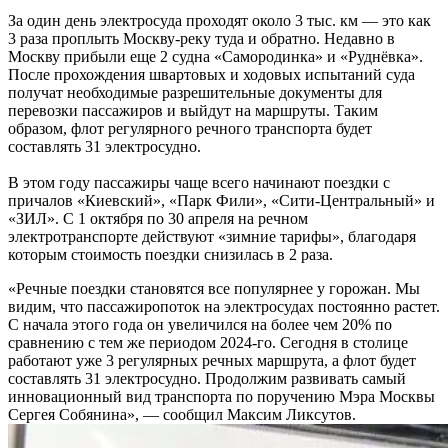
За один день электросуда проходят около 3 тыс. км — это как
3 раза проплыть Москву-реку туда и обратно. Недавно в
Москву прибыли еще 2 судна «Самородинка» и «Руднёвка».
После прохождения швартовых и ходовых испытаний суда
получат необходимые разрешительные документы для
перевозки пассажиров и выйдут на маршруты. Таким
образом, флот регулярного речного транспорта будет
составлять 31 электросудно.
В этом году пассажиры чаще всего начинают поездки с
причалов «Киевский», «Парк Фили», «Сити-Центральный» и
«ЗИЛ». С 1 октября по 30 апреля на речном
электротранспорте действуют «зимние тарифы», благодаря
которым стоимость поездки снизилась в 2 раза.
«Речные поездки становятся все популярнее у горожан. Мы
видим, что пассажиропоток на электросудах постоянно растет.
С начала этого года он увеличился на более чем 20% по
сравнению с тем же периодом 2024-го. Сегодня в столице
работают уже 3 регулярных речных маршрута, а флот будет
составлять 31 электросудно. Продолжим развивать самый
инновационный вид транспорта по поручению Мэра Москвы
Сергея Собянина», — сообщил Максим Ликсутов.