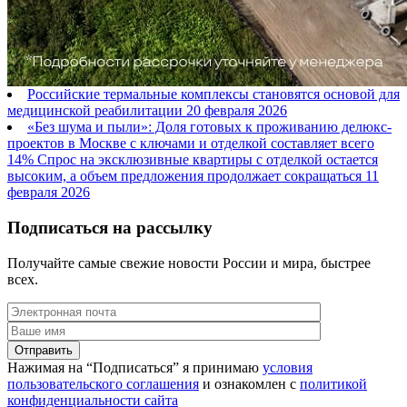
Российские термальные комплексы становятся основой для
медицинской реабилитации
20 февраля 2026
«Без шума и пыли»: Доля готовых к проживанию делюкс-
проектов в Москве с ключами и отделкой составляет всего
14% Спрос на эксклюзивные квартиры с отделкой остается
высоким, а объем предложения продолжает сокращаться
11
февраля 2026
Подписаться на рассылку
Получайте самые свежие новости России и мира, быстрее
всех.
Нажимая на “Подписаться” я принимаю
условия
пользовательского соглашения
и ознакомлен с
политикой
конфиденциальности сайта