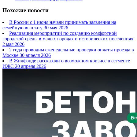
Похожие новости
В России с 1 июня начали принимать заявления на
семейную выплату
30 мая 2026
Реализация мероприятий по созданию комфортной
городской среды в малых городах и исторических поселениях
2 мая 2026
2 года проводим еженедельные проверки оплаты проезда в
Москве
30 апреля 2026
В Жилфонде рассказали о возможном кризисе в сегменте
ИЖС
20 апреля 2026