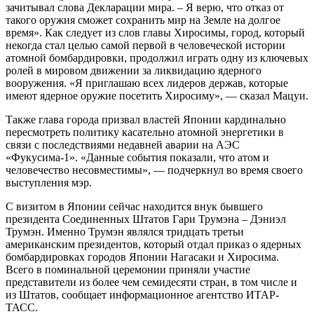
зачитывал слова Декларации мира. – Я верю, что отказ от
такого оружия сможет сохранить мир на Земле на долгое
время». Как следует из слов главы Хиросимы, город, который
некогда стал целью самой первой в человеческой истории
атомной бомбардировки, продолжил играть одну из ключевых
ролей в мировом движении за ликвидацию ядерного
вооружения. «Я приглашаю всех лидеров держав, которые
имеют ядерное оружие посетить Хиросиму», — сказал Мацуи.
Также глава города призвал властей Японии кардинально
пересмотреть политику касательно атомной энергетики в
связи с последствиями недавней аварии на АЭС
«Фукусима-1». «Данные события показали, что атом и
человечество несовместимы», — подчеркнул во время своего
выступления мэр.
С визитом в Японии сейчас находится внук бывшего
президента Соединенных Штатов Гари Трумэна – Дэниэл
Трумэн. Именно Трумэн являлся тридцать третьи
американским президентов, который отдал приказ о ядерных
бомбардировках городов Японии Нагасаки и Хиросима.
Всего в поминальной церемонии приняли участие
представители из более чем семидесяти стран, в том числе и
из Штатов, сообщает информационное агентство ИТАР-
ТАСС.