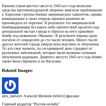
Ранним утром шестого августа 1945-ого года японские
средства противовоздушной обороны заметили приближение
к Хиросиме группы боевых американских самолетов, однако
командование в свою очередь приняло решение не
производить их перехват. В результате это американский
бомбардировщик без каких-либо препятствий пролетел над
центральной частью города и сбросил на него урановую
бомбу под названием «Малыш». В результате взрыва сразу
погибли от семидесяти до ста тысяч человек. Много тысяч
других жителей города умерли впоследствии от облучения.
Те, кто смог выжить, по сегодняшний день страдают от
различных заболеваний, которые были вызваны сильным
облучением радиации. Девятого августа 1945-ого года бомба
также была сброшена и на Нагасаки.
Related Images:
alex_matveev Алексей Матвеев [s0x61i] фриланс
Главный редактор “Россия-онлайн”