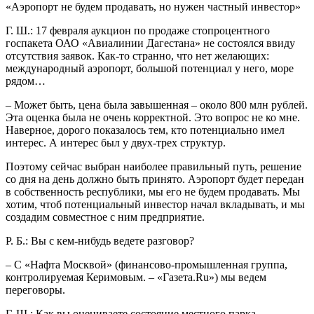
«Аэропорт не будем продавать, но нужен частный инвестор»
Г. Ш.: 17 февраля аукцион по продаже стопроцентного
госпакета ОАО «Авиалинии Дагестана» не состоялся ввиду
отсутствия заявок. Как-то странно, что нет желающих:
международный аэропорт, большой потенциал у него, море
рядом…
– Может быть, цена была завышенная – около 800 млн рублей.
Эта оценка была не очень корректной. Это вопрос не ко мне.
Наверное, дорого показалось тем, кто потенциально имел
интерес. А интерес был у двух-трех структур.
Поэтому сейчас выбран наиболее правильный путь, решение
со дня на день должно быть принято. Аэропорт будет передан
в собственность республики, мы его не будем продавать. Мы
хотим, чтоб потенциальный инвестор начал вкладывать, и мы
создадим совместное с ним предприятие.
Р. Б.: Вы с кем-нибудь ведете разговор?
– С «Нафта Москвой» (финансово-промышленная группа,
контролируемая Керимовым. – «Газета.Ru») мы ведем
переговоры.
Г. Ш.: Как вы оцениваете состояние местного парка