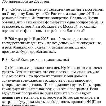
700 миллиардов до 2025 года
Р. Б.: Сейчас существует три федеральные целевые программы
по Северному Кавказу – «Юг России», а также две ФЦП на
развитие Чечни и Ингушетии конкретно. Владимир Путин
объявил, что на их основе формируется одна госпрограмма. В
ее проекте, который вы обсуждаете с Москвой, во сколько
оцениваются финансовые потребности Дагестана?
– В 700 млрд рублей до 2025 года. Речь не идет только о
государственных деньгах. Это все деньги – и внебюджетные,
и республиканский бюджет, и федеральный. Думаю,
программа будет дорабатываться.
Р. Б.: Какой была реакция правительства?
– От Минфина еще заключения нет. Ну, Минфин всегда хочет
урезать. Это не означает, что они плохо к нам или к кому-то
еще относятся. Это просто их функция: они должны
соизмерять возможности государства с теми запросами,
которые делают регионы. Так и в данном случае. Посмотрим,
какая будет окончательная редакция этой программы. Если
вдруг такая программа не будет принята или она будет
принята не в том виде, в котором мы бы хотели ее видеть, я
все равно буду доказывать необходимость принятия ФЦП по
Республике Дагестан.