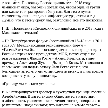
тысяч мест. Поскольку Россия принимает в 2018 году
чемпионат мира, мы очень хотели бы, чтобы одна из групп
или какие-то игры прошли бы у нас. Для этого нужен
соответствующий стадион, инфраструктура, отели и т. д.
Думаю, что к этому сроку мы, безусловно, все это построим.
Г. Ш.: Проведение Юношеских олимпийских игр 2018 года в
Махачкале возможно?
– На Петербургском форуме (состоявшийся 16–18 июня 2011
года XV Международный экономический форум –
«Газета.Ru») мы были в составе делегации, когда президент
России встречался с президентом МОК, потом отдельно
разговаривали с Жаком Рогге – Ахмед Билалов, я, вице-
премьеры Александр Жуков и Дмитрий Козак. Мы заявили о
своем желании подать заявку. Жак Рогге сказал, что
благодарен за то, что мы хотим сделать заявку, и с интересом
воспринял эту нашу инициативу.
«Границу мы считаем условной»
Р. Б.: Ратифицируется договор о сухопутной границе России и
Азербайджана. В дагестанском обществе есть известная
озабоченность условиями заключения этого договора и его
результатом. Люди считают, что Дагестан в чем-то теряет –