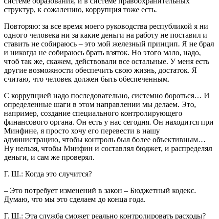
системе образования, и в системе правоохранительных
структур, к сожалению, коррупция тоже есть.
Повторяю: за все время моего руководства республикой я ни
одного человека ни за какие деньги на работу не поставил и
ставить не собираюсь – это мой железный принцип. Я не брал
и никогда не собираюсь брать взяток. Но этого мало, надо,
чтоб так же, скажем, действовали все остальные. У меня есть
другие возможности обеспечить свою жизнь, достаток. Я
считаю, что человек должен быть обеспеченным.
С коррупцией надо последовательно, системно бороться… И
определенные шаги в этом направлении мы делаем. Это,
например, создание специального контролирующего
финансового органа. Он есть у нас сегодня. Он находится при
Минфине, я просто хочу его перевести в нашу
администрацию, чтобы контроль был более объективным…
Ну нельзя, чтобы Минфин и составлял бюджет, и распределял
деньги, и сам же проверял.
Г. Ш.: Когда это случится?
– Это потребует изменений в закон – Бюджетный кодекс.
Думаю, что мы это сделаем до конца года.
Г. Ш.: Эта служба сможет реально контролировать расходы?