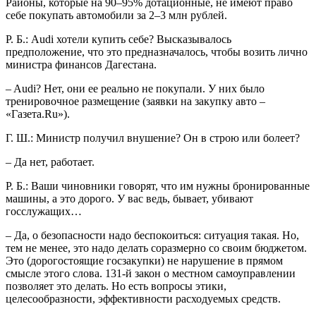
Районы, которые на 90–95% дотационные, не имеют право
себе покупать автомобили за 2–3 млн рублей.
Р. Б.: Audi хотели купить себе? Высказывалось
предположение, что это предназначалось, чтобы возить лично
министра финансов Дагестана.
– Audi? Нет, они ее реально не покупали. У них было
тренировочное размещение (заявки на закупку авто –
«Газета.Ru»).
Г. Ш.: Министр получил внушение? Он в строю или болеет?
– Да нет, работает.
Р. Б.: Ваши чиновники говорят, что им нужны бронированные
машины, а это дорого. У вас ведь, бывает, убивают
госслужащих…
– Да, о безопасности надо беспокоиться: ситуация такая. Но,
тем не менее, это надо делать соразмерно со своим бюджетом.
Это (дорогостоящие госзакупки) не нарушение в прямом
смысле этого слова. 131-й закон о местном самоуправлении
позволяет это делать. Но есть вопросы этики,
целесообразности, эффективности расходуемых средств.