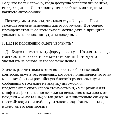
Ведь это не так сложно, когда доступна зарплата чиновника,
его декларация. И вот стоят у него особняки, он ездит на
каких-то автомобилях…
– Поэтому мы и думаем, что такая служба нужна. Но и
законодательные изменения для этого нужны. Вот сейчас
президент страны об этом сказал: можно даже в принципе
увольнять на основании утраты доверия…
Г. Ш.: По подозрению будете увольнять?
– Да. Будем применять эту формулировку… Но для этого надо
иметь хотя бы какие-то веские основания. Потому что
увольнять на основе наговора тоже нельзя.
Я очень рассчитываю в этом вопросе на общественный
контроль: даже в тех решениях, которые принимались по этим
машинам (весной российскую блогосферу всколыхнули
сообщения о госзаказе на закупку автомобиля
представительского класса стоимостью 8,5 млн рублей для
минфина Дагестана; после огласки ведомство отказалось от
покупки – «Газета.Ru») и так далее. Я внимательно слежу за
прессой: когда они публикуют такого рода факты, считаю,
нужно на это реагировать.