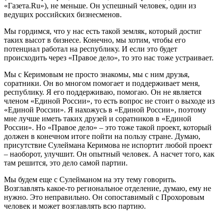
«Газета.Ru»), не меньше. Он успешный человек, один из
ведущих российских бизнесменов.
Мы гордимся, что у нас есть такой земляк, который достиг
таких высот в бизнесе. Конечно, мы хотим, чтобы его
потенциал работал на республику. И если это будет
происходить через «Правое дело», то это нас тоже устраивает.
Мы с Керимовым не просто знакомы, мы с ним друзья,
соратники. Он во многом помогает и поддерживает меня,
республику. Я его поддерживаю, помогаю. Он не является
членом «Единой России», то есть вопрос не стоит о выходе из
«Единой России». Я нахожусь в «Единой России», поэтому
мне лучше иметь таких друзей и соратников в «Единой
России». Но «Правое дело» – это тоже такой проект, который
должен в конечном итоге пойти на пользу стране. Думаю,
присутствие Сулеймана Керимова не испортит любой проект
– наоборот, улучшит. Он опытный человек. А насчет того, как
там решится, это дело самой партии.
Мы будем еще с Сулейманом на эту тему говорить.
Возглавлять какое-то региональное отделение, думаю, ему не
нужно. Это неправильно. Он сопоставимый с Прохоровым
человек и может возглавлять всю партию.