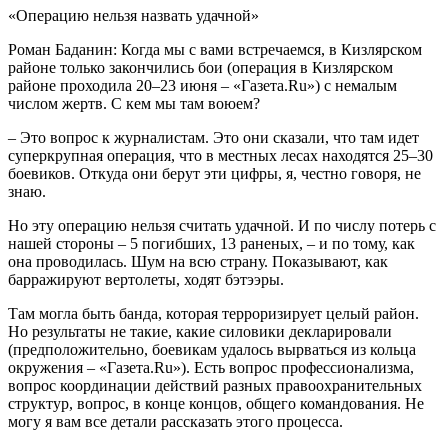
«Операцию нельзя назвать удачной»
Роман Баданин: Когда мы с вами встречаемся, в Кизлярском
районе только закончились бои (операция в Кизлярском
районе проходила 20–23 июня – «Газета.Ru») с немалым
числом жертв. С кем мы там воюем?
– Это вопрос к журналистам. Это они сказали, что там идет
суперкрупная операция, что в местных лесах находятся 25–30
боевиков. Откуда они берут эти цифры, я, честно говоря, не
знаю.
Но эту операцию нельзя считать удачной. И по числу потерь с
нашей стороны – 5 погибших, 13 раненых, – и по тому, как
она проводилась. Шум на всю страну. Показывают, как
барражируют вертолеты, ходят бэтээры.
Там могла быть банда, которая терроризирует целый район.
Но результаты не такие, какие силовики декларировали
(предположительно, боевикам удалось вырваться из кольца
окружения – «Газета.Ru»). Есть вопрос профессионализма,
вопрос координации действий разных правоохранительных
структур, вопрос, в конце концов, общего командования. Не
могу я вам все детали рассказать этого процесса.