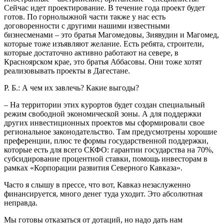
Сейчас идет проектирование. В течение года проект будет
готов. По горнолыжной части также у нас есть
договоренности с другими нашими известными
бизнесменами – это братья Магомедовы, Зиявудин и Магомед,
которые тоже изъявляют желание. Есть ребята, строители,
которые достаточно активно работают на севере, в
Красноярском крае, это братья Аббасовы. Они тоже хотят
реализовывать проекты в Дагестане.
Р. Б.: А чем их завлечь? Какие выгоды?
– На территории этих курортов будет создан специальный
режим свободной экономической зоны. А для поддержки
других инвестиционных проектов мы сформировали свое
региональное законодательство. Там предусмотрены хорошие
преференции, плюс те формы государственной поддержки,
которые есть для всего СКФО: гарантии государства на 70%,
субсидирование процентной ставки, помощь инвесторам в
рамках «Корпорации развития Северного Кавказа».
Часто я слышу в прессе, что вот, Кавказ незаслуженно
финансируется, много денег туда уходит. Это абсолютная
неправда.
Мы готовы отказаться от дотаций, но надо дать нам