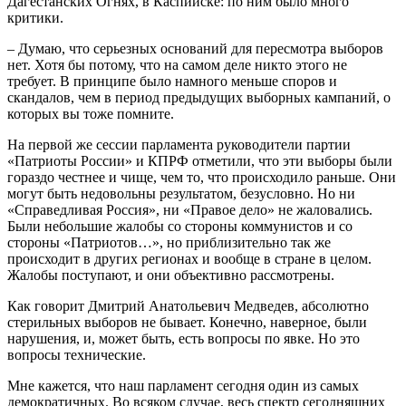
Дагестанских Огнях, в Каспийске: по ним было много
критики.
– Думаю, что серьезных оснований для пересмотра выборов
нет. Хотя бы потому, что на самом деле никто этого не
требует. В принципе было намного меньше споров и
скандалов, чем в период предыдущих выборных кампаний, о
которых вы тоже помните.
На первой же сессии парламента руководители партии
«Патриоты России» и КПРФ отметили, что эти выборы были
гораздо честнее и чище, чем то, что происходило раньше. Они
могут быть недовольны результатом, безусловно. Но ни
«Справедливая Россия», ни «Правое дело» не жаловались.
Были небольшие жалобы со стороны коммунистов и со
стороны «Патриотов…», но приблизительно так же
происходит в других регионах и вообще в стране в целом.
Жалобы поступают, и они объективно рассмотрены.
Как говорит Дмитрий Анатольевич Медведев, абсолютно
стерильных выборов не бывает. Конечно, наверное, были
нарушения, и, может быть, есть вопросы по явке. Но это
вопросы технические.
Мне кажется, что наш парламент сегодня один из самых
демократичных. Во всяком случае, весь спектр сегодняшних