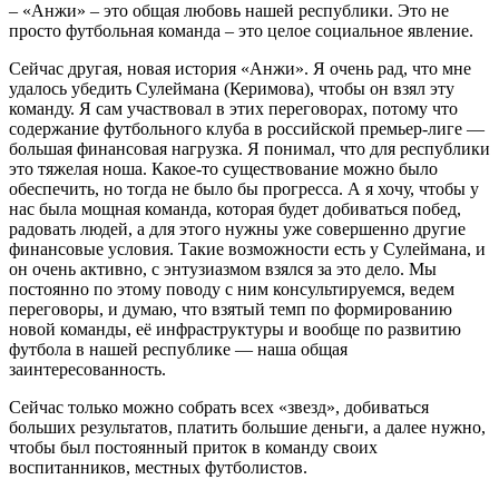
– «Анжи» – это общая любовь нашей республики. Это не
просто футбольная команда – это целое социальное явление.
Сейчас другая, новая история «Анжи». Я очень рад, что мне
удалось убедить Сулеймана (Керимова), чтобы он взял эту
команду. Я сам участвовал в этих переговорах, потому что
содержание футбольного клуба в российской премьер-лиге —
большая финансовая нагрузка. Я понимал, что для республики
это тяжелая ноша. Какое-то существование можно было
обеспечить, но тогда не было бы прогресса. А я хочу, чтобы у
нас была мощная команда, которая будет добиваться побед,
радовать людей, а для этого нужны уже совершенно другие
финансовые условия. Такие возможности есть у Сулеймана, и
он очень активно, с энтузиазмом взялся за это дело. Мы
постоянно по этому поводу с ним консультируемся, ведем
переговоры, и думаю, что взятый темп по формированию
новой команды, её инфраструктуры и вообще по развитию
футбола в нашей республике — наша общая
заинтересованность.
Сейчас только можно собрать всех «звезд», добиваться
больших результатов, платить большие деньги, а далее нужно,
чтобы был постоянный приток в команду своих
воспитанников, местных футболистов.