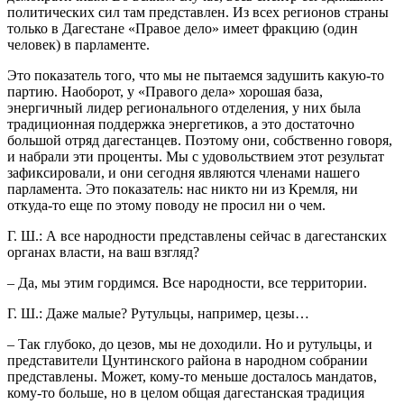
политических сил там представлен. Из всех регионов страны
только в Дагестане «Правое дело» имеет фракцию (один
человек) в парламенте.
Это показатель того, что мы не пытаемся задушить какую-то
партию. Наоборот, у «Правого дела» хорошая база,
энергичный лидер регионального отделения, у них была
традиционная поддержка энергетиков, а это достаточно
большой отряд дагестанцев. Поэтому они, собственно говоря,
и набрали эти проценты. Мы с удовольствием этот результат
зафиксировали, и они сегодня являются членами нашего
парламента. Это показатель: нас никто ни из Кремля, ни
откуда-то еще по этому поводу не просил ни о чем.
Г. Ш.: А все народности представлены сейчас в дагестанских
органах власти, на ваш взгляд?
– Да, мы этим гордимся. Все народности, все территории.
Г. Ш.: Даже малые? Рутульцы, например, цезы…
– Так глубоко, до цезов, мы не доходили. Но и рутульцы, и
представители Цунтинского района в народном собрании
представлены. Может, кому-то меньше досталось мандатов,
кому-то больше, но в целом общая дагестанская традиция