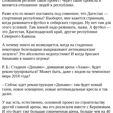
спокойном регионе такой проект? Через такие проекты и
меняется отношение людей к республике.
Разве кто-то может поставить под сомнение, что Дагестан —
спортивная республика? Наоборот, мне кажется странным,
когда развивается футбол в сибирских городах. Ну нет там для
этого условий. Там хоккей надо развивать, лыжи. А футбол —
это Дагестан, Краснодарский край, другие республики
Северного Кавказа.
А почему никто не возмущается, когда на стадионах
некоторые болельщики выкрикивают антикавказские
лозунги? Это абсолютно недопустимо! И когда бросают
бананами в нашего игрока!
Р. Б.: Стадион «Динамо», домашняя арена «Анжи», будет
реконструироваться? Может быть, даже с видом на чемпионат
мира 2018 года?
– Сейчас идет реконструкция «Динамо»: там будет новый
газон, новое освещение, новые антивандальные кресла и так
далее.
У нас есть, естественно, основной проект по строительству
другой главной арены, мы его реализуем вместе с Керимовым.
И это будет уже большая современная арена, больше чем на 40