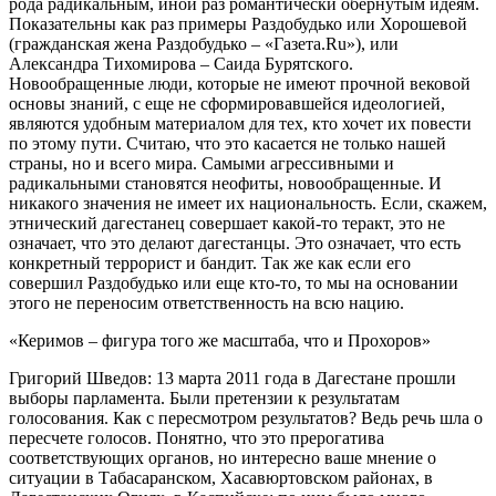
рода радикальным, иной раз романтически обернутым идеям.
Показательны как раз примеры Раздобудько или Хорошевой
(гражданская жена Раздобудько – «Газета.Ru»), или
Александра Тихомирова – Саида Бурятского.
Новообращенные люди, которые не имеют прочной вековой
основы знаний, с еще не сформировавшейся идеологией,
являются удобным материалом для тех, кто хочет их повести
по этому пути. Считаю, что это касается не только нашей
страны, но и всего мира. Самыми агрессивными и
радикальными становятся неофиты, новообращенные. И
никакого значения не имеет их национальность. Если, скажем,
этнический дагестанец совершает какой-то теракт, это не
означает, что это делают дагестанцы. Это означает, что есть
конкретный террорист и бандит. Так же как если его
совершил Раздобудько или еще кто-то, то мы на основании
этого не переносим ответственность на всю нацию.
«Керимов – фигура того же масштаба, что и Прохоров»
Григорий Шведов: 13 марта 2011 года в Дагестане прошли
выборы парламента. Были претензии к результатам
голосования. Как с пересмотром результатов? Ведь речь шла о
пересчете голосов. Понятно, что это прерогатива
соответствующих органов, но интересно ваше мнение о
ситуации в Табасаранском, Хасавюртовском районах, в