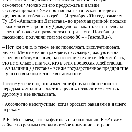
самолетов? Можно ли его продолжать и дальше
эксплуатировать? Уже произошла трагическая история с
крушением, гибелью людей… (4 декабря 2010 года самолет
Ту-154 «Авиалиний Дагестана» во время аварийной посадки
в московском аэропорту Домодедово выкатился за пределы
взлетной полосы и развалился на три части. Погибли два
пассажира, получили травмы около 80 – «Газета.Ru»).
– Нет, конечно, в таком виде продолжать эксплуатировать
нельзя. Многие наши граждане, пассажиры, жалуются на
качество обслуживания, на состояние техники. Может быть,
это не столько вина тех, кто в этих процессах задействован.
«Авиалинии Дагестана» все же государственное предприятие
– у него свои бюджетные возможности.
Поэтому я считаю, что изменение формы собственности –
передача компании в частные руки – позволит совсем по-
другому в нее вкладывать.
«Абсолютно недопустимо, когда бросают бананами в нашего
игрока!»
Р. Б.: Мы знаем, что вы футбольный болельщик. К «Анжи»
сейчас по разным поводам особое внимание в стране…