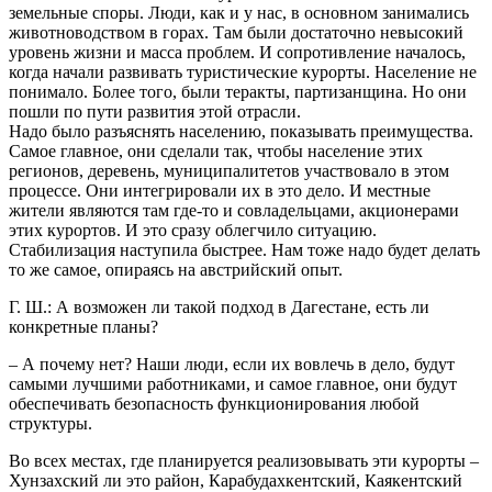
земельные споры. Люди, как и у нас, в основном занимались
животноводством в горах. Там были достаточно невысокий
уровень жизни и масса проблем. И сопротивление началось,
когда начали развивать туристические курорты. Население не
понимало. Более того, были теракты, партизанщина. Но они
пошли по пути развития этой отрасли.
Надо было разъяснять населению, показывать преимущества.
Самое главное, они сделали так, чтобы население этих
регионов, деревень, муниципалитетов участвовало в этом
процессе. Они интегрировали их в это дело. И местные
жители являются там где-то и совладельцами, акционерами
этих курортов. И это сразу облегчило ситуацию.
Стабилизация наступила быстрее. Нам тоже надо будет делать
то же самое, опираясь на австрийский опыт.
Г. Ш.: А возможен ли такой подход в Дагестане, есть ли
конкретные планы?
– А почему нет? Наши люди, если их вовлечь в дело, будут
самыми лучшими работниками, и самое главное, они будут
обеспечивать безопасность функционирования любой
структуры.
Во всех местах, где планируется реализовывать эти курорты –
Хунзахский ли это район, Карабудахкентский, Каякентский