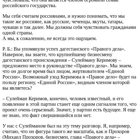
российского государства.
Мы себя считаем россиянами, и нужно понимать, что мы
такие же россияне, как русские, чеченцы, якуты, татары,
чуваши и так далее. Мы должны себя чувствовать гражданами
одной страны.
А мы, к сожалению, не всегда это ощущаем.
Р. Б.: Вы упомянули успех дагестанского «Правого дела».
Наверное, вы знаете, что крупнейшему бизнесмену
дагестанского происхождения – Сулейману Керимову –
предложено место в руководстве «Правого дела». Мы знаем,
что он долгое время был лицом, жертвователем «Единой
России». Возможный уход Керимова в «Правое дело» будет на
пользу региону, «Единой России», видным членом которой
вы являетесь?
– Сулейман Керимов, конечно, человек известный, и его
появление в этой партии станет еще одним сигналом того, что
проект очень серьезный. Значит, у партии есть будущее. Я еще
не знаю, это факт свершившийся или нет.
У нас с Сулейманом был на эту тему разговор. Я, например,
считаю, что он фигура такого же масштаба, как и Прохоров
(Михаил Прохоров, бизнесмен, глава «Правого дела» –