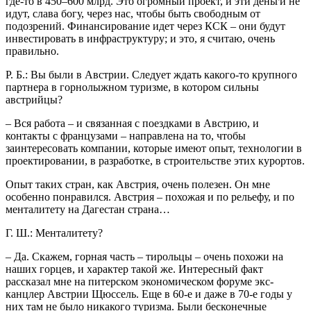
где-то в 450–600 млрд. Это огромный проект, и эти деньги не
идут, слава богу, через нас, чтобы быть свободным от
подозрений. Финансирование идет через КСК – они будут
инвестировать в инфраструктуру; и это, я считаю, очень
правильно.
Р. Б.: Вы были в Австрии. Следует ждать какого-то крупного
партнера в горнолыжном туризме, в котором сильны
австрийцы?
– Вся работа – и связанная с поездками в Австрию, и
контакты с французами – направлена на то, чтобы
заинтересовать компании, которые имеют опыт, технологии в
проектировании, в разработке, в строительстве этих курортов.
Опыт таких стран, как Австрия, очень полезен. Он мне
особенно понравился. Австрия – похожая и по рельефу, и по
менталитету на Дагестан страна…
Г. Ш.: Менталитету?
– Да. Скажем, горная часть – тирольцы – очень похожи на
наших горцев, и характер такой же. Интересный факт
рассказал мне на питерском экономическом форуме экс-
канцлер Австрии Щюссель. Еще в 60-е и даже в 70-е годы у
них там не было никакого туризма. Были бесконечные