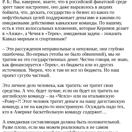
Р. Б.: Вы, наверное, знаете, что в российской фанатской среде
зреет такое настроение, оно даже выразилось в акциях
бойкота, что, дескать, государство и бизнес из каких-то
нефутбольных целей поддерживает деньгами и какими-то
имиджевыми действиями кавказские команды. По вашему,
есть в этих колоссальных вложениях, которые Керимов делает
в «Анжи», а Чечня в «Терек», имиджевая задача – показать
Кавказ мирным и спортивным?
– Эти рассуждения неправильные и ненужные, они глубоко
ошибочны. Во-первых (чтобы не было обвинений), мы не
тратим на это государственных денег. Честно говоря, не знаю,
как финансируется «Терек», из бюджета или из других
источников. Уверен, что и там не все из бюджета. Но наш
проект сугубо частный.
Это личное дело человека, как тратить: он тратит свои
средства. А что, будет лучше, если он будет их тратить на
английскую команду – на «Челси» или на итальянскую
«Рому»?! Этот человек тратит деньги на нашу дагестанскую
команду, а не на какую-то иностранную. Осуждать надо тех,
кто в Америке баскетбольную команду содержит…
А имиджевая составляющая должна быть положительной.
Разве плохо, если мы можем реализовать в не самом