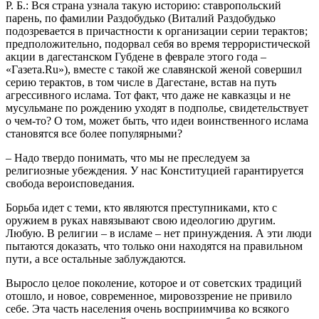
Р. Б.: Вся страна узнала такую историю: ставропольский
парень, по фамилии Раздобудько (Виталий Раздобудько
подозревается в причастности к организации серии терактов;
предположительно, подорвал себя во время террористической
акции в дагестанском Губдене в феврале этого года –
«Газета.Ru»), вместе с такой же славянской женой совершил
серию терактов, в том числе в Дагестане, встав на путь
агрессивного ислама. Тот факт, что даже не кавказцы и не
мусульмане по рождению уходят в подполье, свидетельствует
о чем-то? О том, может быть, что идеи воинственного ислама
становятся все более популярными?
– Надо твердо понимать, что мы не преследуем за
религиозные убеждения. У нас Конституцией гарантируется
свобода вероисповедания.
Борьба идет с теми, кто являются преступниками, кто с
оружием в руках навязывают свою идеологию другим.
Любую. В религии – в исламе – нет принуждения. А эти люди
пытаются доказать, что только они находятся на правильном
пути, а все остальные заблуждаются.
Выросло целое поколение, которое и от советских традиций
отошло, и новое, современное, мировоззрение не привило
себе. Эта часть населения очень восприимчива ко всякого