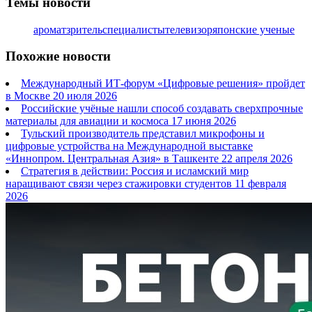
Темы новости
аромат
зритель
специалисты
телевизор
японские ученые
Похожие новости
Международный ИТ-форум «Цифровые решения» пройдет
в Москве
20 июля 2026
Российские учёные нашли способ создавать сверхпрочные
материалы для авиации и космоса
17 июня 2026
Тульский производитель представил микрофоны и
цифровые устройства на Международной выставке
«Иннопром. Центральная Азия» в Ташкенте
22 апреля 2026
Стратегия в действии: Россия и исламский мир
наращивают связи через стажировки студентов
11 февраля
2026