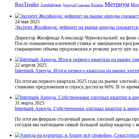
Метриум
RosTender
Мос
Казань
Азербайджан
Дмитрий Савельев
24 мая 2025
Эксперт Жилфонда: дефицит на рынке аренды снижается 
Директор Жилфонда Александр Чернокульский: на фоне 
После повышения ключевой ставки и завершения програм
сокращению объема предложения и резкому росту цен на
22 апреля 2025
Intermark Аренда. Итоги первого квартала на рынке эли
По итогам первого квартала 2025 года на рынке элитной
ставками предложения и спроса достигла 60%. В то время,
31 марта 2025
Intermark Аренда. Собственники элитных квартир в арен
По итогам февраля столичный рынок элитной аренды прод
сегодня мы наблюдаем самый большой выбор квартир с я