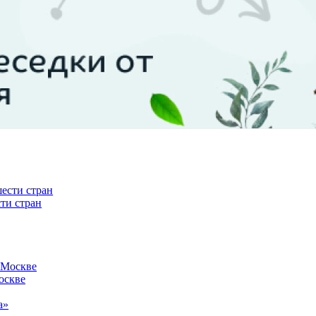
ти стран
оскве