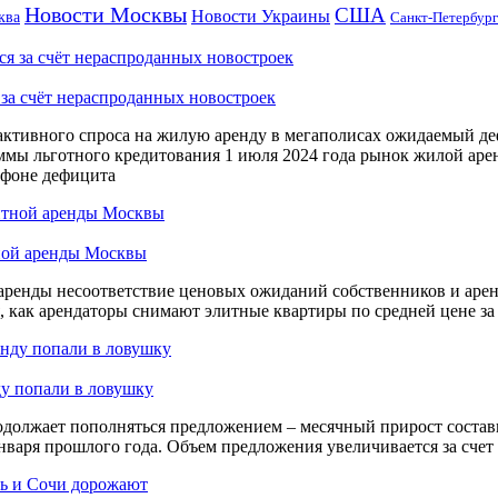
Новости Москвы
США
Новости Украины
ква
Санкт-Петербург
за счёт нераспроданных новостроек
активного спроса на жилую аренду в мегаполисах ожидаемый 
мы льготного кредитования 1 июля 2024 года рынок жилой аренд
 фоне дефицита
тной аренды Москвы
 аренды несоответствие ценовых ожиданий собственников и арен
 как арендаторы снимают элитные квартиры по средней цене за 29
ду попали в ловушку
олжает пополняться предложением – месячный прирост составил
нваря прошлого года. Объем предложения увеличивается за сче