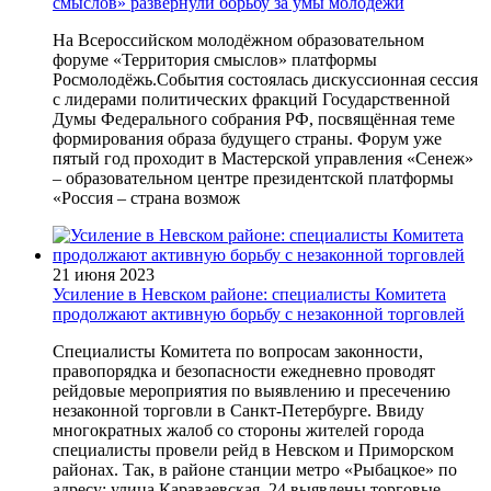
смыслов» развернули борьбу за умы молодёжи
На Всероссийском молодёжном образовательном
форуме «Территория смыслов» платформы
Росмолодёжь.События состоялась дискуссионная сессия
с лидерами политических фракций Государственной
Думы Федерального собрания РФ, посвящённая теме
формирования образа будущего страны. Форум уже
пятый год проходит в Мастерской управления «Сенеж»
– образовательном центре президентской платформы
«Россия – страна возмож
21 июня 2023
Усиление в Невском районе: специалисты Комитета
продолжают активную борьбу с незаконной торговлей
Специалисты Комитета по вопросам законности,
правопорядка и безопасности ежедневно проводят
рейдовые мероприятия по выявлению и пресечению
незаконной торговли в Санкт-Петербурге. Ввиду
многократных жалоб со стороны жителей города
специалисты провели рейд в Невском и Приморском
районах. Так, в районе станции метро «Рыбацкое» по
адресу: улица Караваевская, 24 выявлены торговые