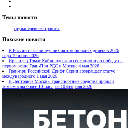
Темы новости
грузы
перевозка
транзит
Похожие новости
В России назвали лучших автомобильных дилеров 2026
года
19 июня 2026
Ирландец Томас Кайли одержал сенсационную победу на
первом этапе Гран-При РДС в Москве
4 мая 2026
Гран-при Российской Дрифт Серии возвращает статус
международного
1 мая 2026
В Дептрансе Москвы транспортные средства прошли
техосмотры более 10 тыс. раз
10 февраля 2026