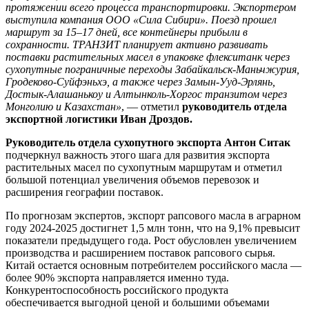
протяжении всего процесса транспортировки. Экспортером
выступила компания ООО «Сила Сибири». Поезд прошел
маршрут за 15–17 дней, все контейнеры прибыли в
сохранности. ТРАНЗИТ планирует активно развивать
поставки растительных масел в упаковке флекситанк через
сухопутные пограничные переходы Забайкальск-Маньчжурия,
Гродеково-Суйфэньхэ, а также через Замын-Ууд-Эрлянь,
Достык-Алашанькоу и Алтынколь-Хоргос транзитом через
Монголию и Казахстан»
, — отметил
руководитель отдела
экспортной логистики Иван Дроздов.
Руководитель отдела сухопутного экспорта Антон Ситак
подчеркнул важность этого шага для развития экспорта
растительных масел по сухопутным маршрутам и отметил
большой потенциал увеличения объемов перевозок и
расширения географии поставок.
По прогнозам экспертов, экспорт рапсового масла в аграрном
году 2024-2025 достигнет 1,5 млн тонн, что на 9,1% превысит
показатели предыдущего года. Рост обусловлен увеличением
производства и расширением поставок рапсового сырья.
Китай остается основным потребителем российского масла —
более 90% экспорта направляется именно туда.
Конкурентоспособность российского продукта
обеспечивается выгодной ценой и большими объемами