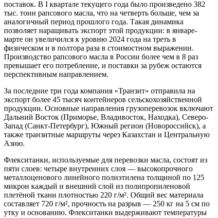
поставок. В I квартале текущего года было произведено 382
тыс. тонн рапсового масла, что на четверть больше, чем за
аналогичный период прошлого года. Такая динамика
позволяет наращивать экспорт этой продукции: в январе-
марте он увеличился к уровню 2024 года на треть в
физическом и в полтора раза в стоимостном выражении.
Производство рапсового масла в России более чем в 8 раз
превышает его потребление, и поставки за рубеж остаются
перспективным направлением.
За последние три года компания «Транзит» отправила на
экспорт более 45 тысяч контейнеров сельскохозяйственной
продукции. Основные направления грузоперевозок включают
Дальний Восток (Приморье, Владивосток, Находка), Северо-
Запад (Санкт-Петербург), Южный регион (Новороссийск), а
также транзитные маршруты через Казахстан и Центральную
Азию.
Флекситанки, используемые для перевозки масла, состоят из
пяти слоев: четыре внутренних слоя — высокопрочного
металлоценового линейного полиэтилена толщиной по 125
микрон каждый и внешний слой из полипропиленовой
плетёной ткани плотностью 220 г/м². Общий вес материала
составляет 720 г/м², прочность на разрыв — 250 кг на 5 см по
утку и основанию. Флекситанки выдерживают температуры